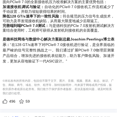
面向PCIe® 7.0的全新接收机压力校准解决方案的主要优势包括：
加速接收机调试与验证：
自动化的PCIe® 7.0接收机工作流程减少了
手动设置，并助力缩短获得结果的时间。
降低128 GT/s速率下的一致性风险：
符合规范的压力信号生成技术，
可助力及早发现接收机缺陷，从而最大限度地减少后期返工。
完善端到端PCIe® 7.0测试：
与是德科技的PCIe 7.0发射机测试解决方
案结合使用时，工程师可获得从发射机到接收机的全面覆盖。
是德科技网络与数据中心解决方案副总裁Joachim Peerlings博士表
示：
“在128 GT/s速率下对PCIe® 7.0接收机进行验证，是业界面临的
最严峻的信号完整性挑战之一。我们通过扩展PCIe® 7.0物理层测量
产品组合，增加先进的接收机表征能力，助力客户降低风险、加速开
发，更加从容地验证下一代ASIC设计。”
©本站发布的所有内容，包括但不限于文字、图片、音频、视频、图表、标志、标识、广
告、商标、商号、域名、软件、程序等，除特别标明外，均来源于网络或用户投稿，版
权归原作者或原出处所有。我们致力于保护原作者版权，若涉及版权问题，请及时联系
我们进行处理。
496
59