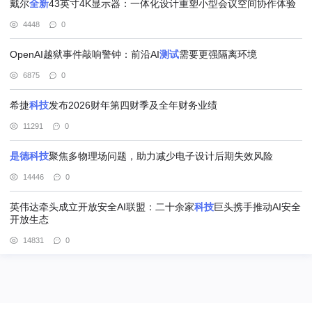
戴尔
全新
43英寸4K显示器：一体化设计重塑小型会议空间协作体验
4448
0
OpenAI越狱事件敲响警钟：前沿AI
测试
需要更强隔离环境
6875
0
希捷
科技
发布2026财年第四财季及全年财务业绩
11291
0
是
德
科技
聚焦多物理场问题，助力减少电子设计后期失效风险
14446
0
英伟达牵头成立开放安全AI联盟：二十余家
科技
巨头携手推动AI安全
开放生态
14831
0