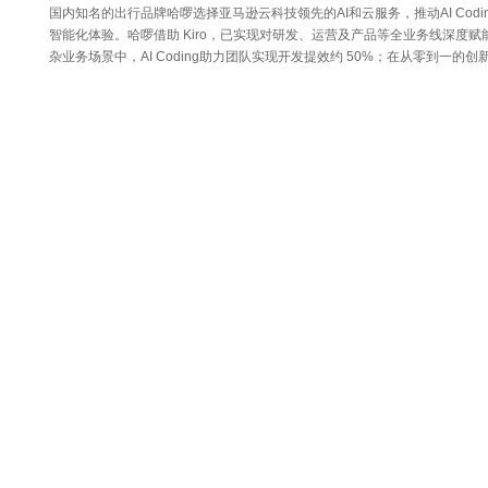
国内知名的出行品牌哈啰选择亚马逊云科技领先的AI和云服务，推动AI Cod
智能化体验。哈啰借助 Kiro，已实现对研发、运营及产品等全业务线深度
杂业务场景中，AI Coding助力团队实现开发提效约 50%；在从零到一的创
亚马逊云科技
Agentic AI
云服务
AI Coding
影石Insta360选择亚马逊云科技Agentic AI 正式发
目前，影石Insta360基于自研AI能力，依托亚马逊云科技从AI基础设施、模型、数
打造出基于云的“时刻Pro”一站式智能成片应用。在模型层，
亚马逊云科技
Agentic AI
影石Insta360
IBM与红帽扩展Lightwell服务方案，构建适配AI时代
IBM与红帽近日宣布Lightwell正式商用发布。通过Lightwell Network和Lig
复。Lightwell Network现已上市
IBM
红帽
Lightwell