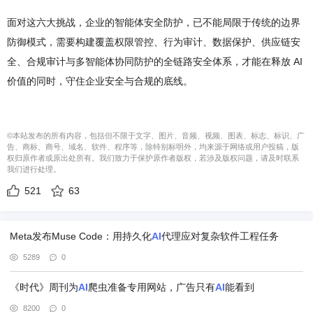
面对这六大挑战，企业的智能体安全防护，已不能局限于传统的边界
防御模式，需要构建覆盖权限管控、行为审计、数据保护、供应链安
全、合规审计与多智能体协同防护的全链路安全体系，才能在释放 AI
价值的同时，守住企业安全与合规的底线。
©本站发布的所有内容，包括但不限于文字、图片、音频、视频、图表、标志、标识、广
告、商标、商号、域名、软件、程序等，除特别标明外，均来源于网络或用户投稿，版
权归原作者或原出处所有。我们致力于保护原作者版权，若涉及版权问题，请及时联系
我们进行处理。
521
63
Meta发布Muse Code：用持久化
AI
代理应对复杂软件工程任务
5289
0
《时代》周刊为
AI
爬虫准备专用网站，广告只有
AI
能看到
8200
0