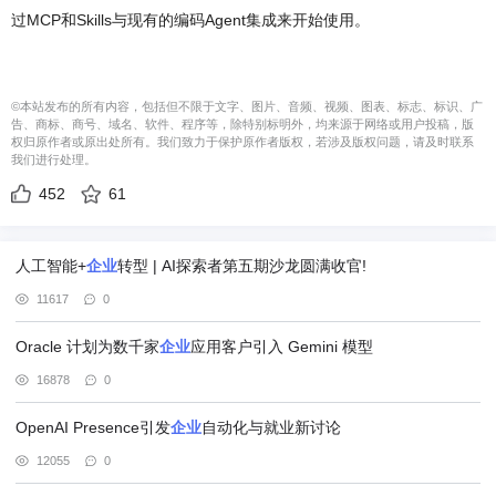
过MCP和Skills与现有的编码Agent集成来开始使用。
©本站发布的所有内容，包括但不限于文字、图片、音频、视频、图表、标志、标识、广
告、商标、商号、域名、软件、程序等，除特别标明外，均来源于网络或用户投稿，版
权归原作者或原出处所有。我们致力于保护原作者版权，若涉及版权问题，请及时联系
我们进行处理。
452
61
人工智能+
企业
转型 | AI探索者第五期沙龙圆满收官!
11617
0
Oracle 计划为数千家
企业
应用客户引入 Gemini 模型
16878
0
OpenAI Presence引发
企业
自动化与就业新讨论
12055
0