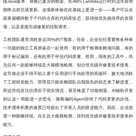
级Java版本、替换已废弃的框架、在AWS Lambda运行时到达生命周
期终点前完成更新。这项新体验在此基础上更进一步——客户可以全
面掌握横跨数千个代码仓库的代码库状态，获得按优先级排序的发现
项，以及直接完成修复的拉取请求。
工程团队通常消耗多达30%的IT预算。目前，企业往往需要将各种单
一功能的独立工具拼凑在一起使用：有的用于检测依赖项问题，有的
用于标记漏洞，还有的用于评估代码质量。然而，现有的工具中，尚
无任何一款能够持续且大规模地检测、划分优先级并修复技术债务。
这导致企业不得不陷入逐个应用进行手动处理的死循环，极大地消耗
了工程研发能力。管理层只能依赖团队自我报告的状态来了解进度，
而这些信息往往滞后于现实情况，甚至掩盖了功能倒退。AI辅助开发
则让这一局面进一步恶化：随着编码Agent加快了代码变更的步伐，
技术债务积累的速度已经超出了开发人员的跟进能力。因此，企业急
需一种能够持续、自主且大规模检测、排列优先级并修复技术债务的
能力。