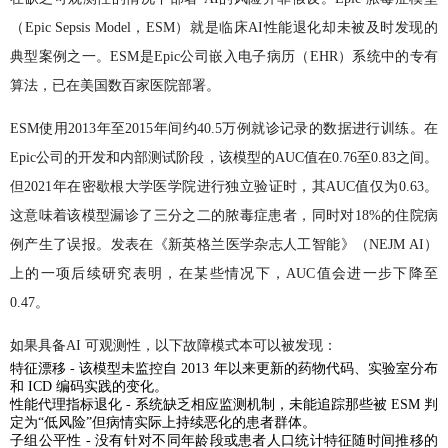
（Epic Sepsis Model，ESM）就是临床AI性能退化却未被及时发现的
典型案例之一。ESM是Epic公司嵌入电子病历（EHR）系统中的专有
算法，已在美国数百家医院部署。
ESM使用2013年至2015年间约40.5万例就诊记录的数据进行训练。在
Epic公司的开发和内部测试阶段，该模型的AUC值在0.76至0.83之间。
但2021年在密歇根大学医学院进行独立验证时，其AUC值仅为0.63。
这意味着该模型漏诊了三分之二的脓毒症患者，同时对18%的住院病
例产生了误报。发表在《新英格兰医学杂志人工智能》（NEJM AI）
上的一项后续研究表明，在某些情况下，AUC值会进一步下降至
0.47。
如果具备AI 可观测性，以下故障模式本可以被发现：
特征漂移 - 该模型未监控自 2013 年以来更新的药物代码、实验室分布
和 ICD 编码实践的变化。
性能代理指标退化 - 系统缺乏相应监测机制，未能追踪那些被 ESM 判
定为“低风险”但病情实际上持续恶化的患者群体。
子组公平性 - 没有针对不同年龄段或患者人口统计特征随时间推移的