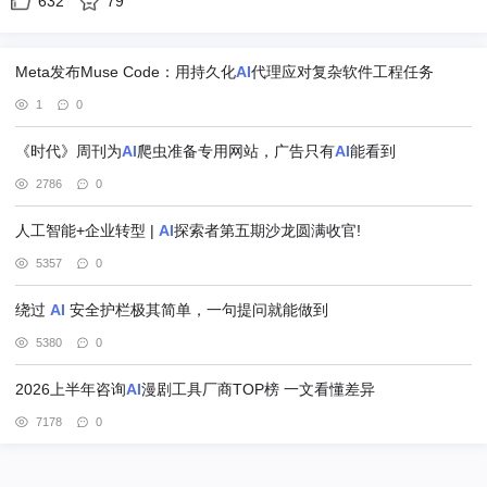
632
79
Meta发布Muse Code：用持久化
AI
代理应对复杂软件工程任务
1
0
《时代》周刊为
AI
爬虫准备专用网站，广告只有
AI
能看到
2786
0
人工智能+企业转型 |
AI
探索者第五期沙龙圆满收官!
5357
0
绕过
AI
安全护栏极其简单，一句提问就能做到
5380
0
2026上半年咨询
AI
漫剧工具厂商TOP榜 一文看懂差异
7178
0