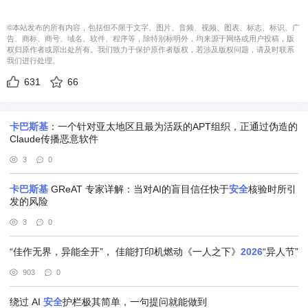
©本站发布的所有内容，包括但不限于文字、图片、音频、视频、图表、标志、标识、广
告、商标、商号、域名、软件、程序等，除特别标明外，均来源于网络或用户投稿，版
权归原作者或原出处所有。我们致力于保护原作者版权，若涉及版权问题，请及时联系
我们进行处理。
631
66
卡巴
斯基
：一个针对亚太地区且最为活跃的APT组织，正通过伪造的
Claude传播恶意软件
3
0
卡巴
斯基
GReAT 专家详解：当对AI的盲目信任快于
安全
核验时所引
发的风险
3
0
“佳作无界，异能全开”， 佳能打印机燃动《一人之下》
2026
“异人节”
903
0
绕过 AI
安全
护栏极其简单，一句提问就能做到