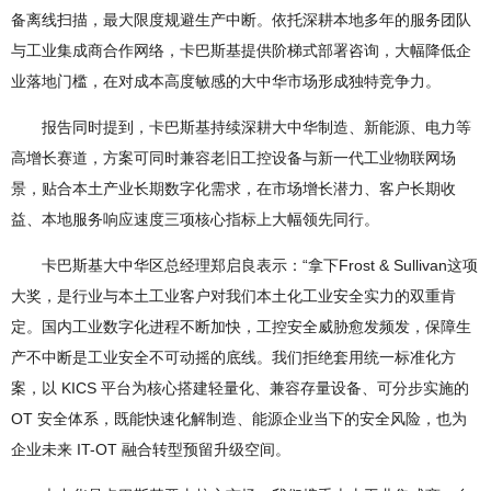
备离线扫描，最大限度规避生产中断。依托深耕本地多年的服务团队
与工业集成商合作网络，卡巴斯基提供阶梯式部署咨询，大幅降低企
业落地门槛，在对成本高度敏感的大中华市场形成独特竞争力。
报告同时提到，卡巴斯基持续深耕大中华制造、新能源、电力等
高增长赛道，方案可同时兼容老旧工控设备与新一代工业物联网场
景，贴合本土产业长期数字化需求，在市场增长潜力、客户长期收
益、本地服务响应速度三项核心指标上大幅领先同行。
卡巴斯基大中华区总经理郑启良表示：“拿下Frost & Sullivan这项
大奖，是行业与本土工业客户对我们本土化工业安全实力的双重肯
定。国内工业数字化进程不断加快，工控安全威胁愈发频发，保障生
产不中断是工业安全不可动摇的底线。我们拒绝套用统一标准化方
案，以 KICS 平台为核心搭建轻量化、兼容存量设备、可分步实施的
OT 安全体系，既能快速化解制造、能源企业当下的安全风险，也为
企业未来 IT-OT 融合转型预留升级空间。