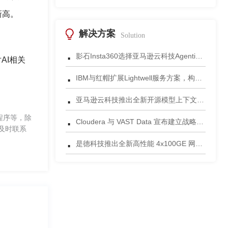
新高。
解决方案
Solution
·
影石Insta360选择亚马逊云科技Agentic AI 正式发布一站式智能成片应用
AI相关
·
IBM与红帽扩展Lightwell服务方案，构建适配AI时代开源生态的可信基础设施
·
亚马逊云科技推出全新开源模型上下文协议服务器助力科学家快速获取关键研究数据
·
程序等，除
Cloudera 与 VAST Data 宣布建立战略合作伙伴关系，携手为复杂环境部署AI数据平台
及时联系
·
是德科技推出全新高性能 4x100GE 网络安全测试平台