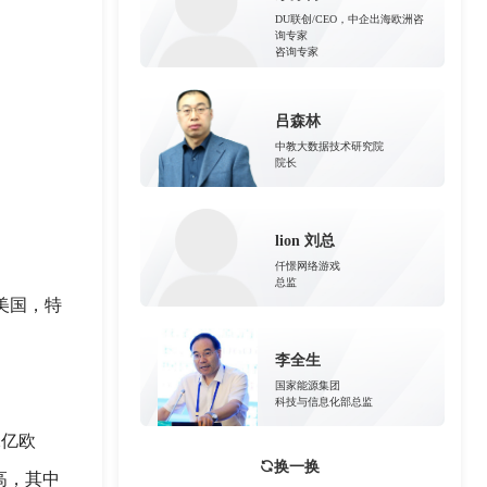
DU联创/CEO，中企出海欧洲咨
询专家
咨询专家
吕森林
中教大数据技术研究院
院长
lion 刘总
仟憬网络游戏
总监
美国，特
李全生
国家能源集团
科技与信息化部总监
2亿欧
换一换
高，其中