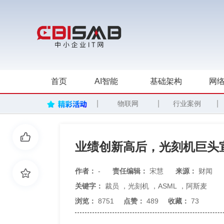
首页
AI智能
基础架构
网络
|
|
|
物联网
行业案例
业绩创新高后，光刻机巨头
作者：
-
责任编辑：
宋慧
来源：
财闻
关键字：
裁员
，
光刻机
，
ASML
，
阿斯麦
浏览：
8751
点赞：
489
收藏：
73