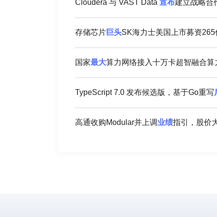
Cloudera 与 VAST Data
宣布
建立战略合
存储芯片
巨头
SK海力士美国上市募资26
国家
最大
算力网络接入十万卡超智融合算
TypeScript 7.0 发布候选版，基于Go重写
高通收购Modular并上调
业绩
指引，股价大