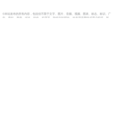
©本站发布的所有内容，包括但不限于文字、图片、音频、视频、图表、标志、标识、广
告、商标、商号、域名、软件、程序等，除特别标明外，均来源于网络或用户投稿，版
权归原作者或原出处所有。我们致力于保护原作者版权，若涉及版权问题，请及时联系
我们进行处理。
833
90
Meta发布Muse Code：用持久化
AI
代理应对复杂软件工程任务
3872
0
《时代》周刊为
AI
爬虫准备专用网站，广告只有
AI
能看到
6889
0
传闻坐实：
Anthropic
披露定制芯片研发计划
6792
0
人工智能+企业转型 |
AI
探索者第五期沙龙圆满收官!
9305
0