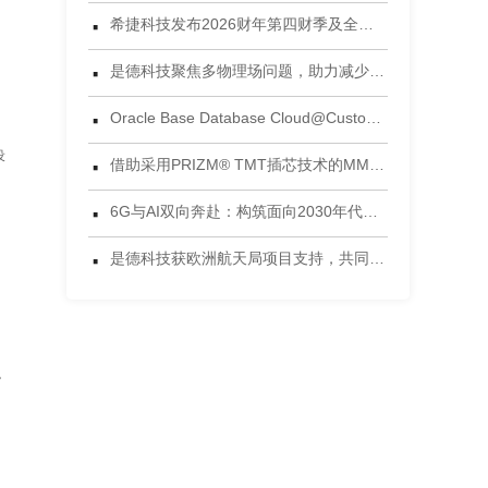
·
希捷科技发布2026财年第四财季及全年财务业绩
·
是德科技聚焦多物理场问题，助力减少电子设计后期失效风险
·
Oracle Base Database Cloud@Customer 正式发布
·
设
借助采用PRIZM® TMT插芯技术的MMC®连接器，将连接能力提升到新高度 为当今AI数据中心环境设计的连接方案
·
6G与AI双向奔赴：构筑面向2030年代的智能网络
·
是德科技获欧洲航天局项目支持，共同开发面向5G非地面网络的区块链可信框架
。