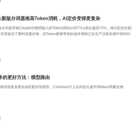
0
opic新版分词器推高Token消耗，AI定价变得更复杂
ic新版分词器导致Claude对相同输入的Token消耗比GPT-5.x高出最高73%，使AI定价比
尽管提供了限时优惠价格，但Token膨胀带来的成本增加已在生产迁移实测中得到印
评估需从Token消耗和任务完成率两个维度综合考量。
5
成本的更好方法：模型路由
请求按复杂度自动匹配对应模型，Coinbase引入后AI支出减半而token用量反增。
2