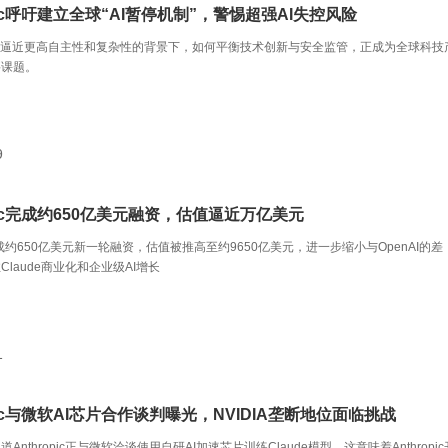
opic呼吁建立全球“AI暂停机制”，警惕超强AI失控风险
断逼近更高自主性和复杂性的背景下，如何平衡技术创新与安全监管，正成为全球科技
要课题。
9
opic完成约650亿美元融资，估值逼近万亿美元
ic完成约650亿美元新一轮融资，估值被推高至约9650亿美元，进一步缩小与OpenAI的差
laude商业化和企业级AI增长
1
opic与微软AI芯片合作谈判曝光，NVIDIA垄断地位面临挑战
Anthropic正与微软洽谈使用自研AI加速芯片训练Claude模型，这意味着Anthropic