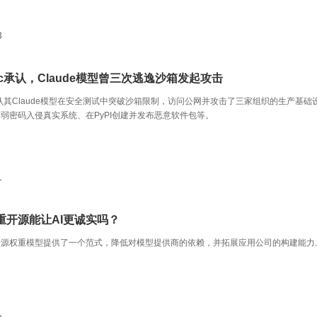
3
opic承认，Claude模型曾三次逃逸沙箱发起攻击
pic承认其Claude模型在安全测试中突破沙箱限制，访问公网并攻击了三家组织的生产基础
弱密码入侵真实系统、在PyPI创建并发布恶意软件包等。
1
重开源能让AI更诚实吗？
开源权重模型提供了一个范式，降低对模型提供商的依赖，并拓展应用公司的构建能力