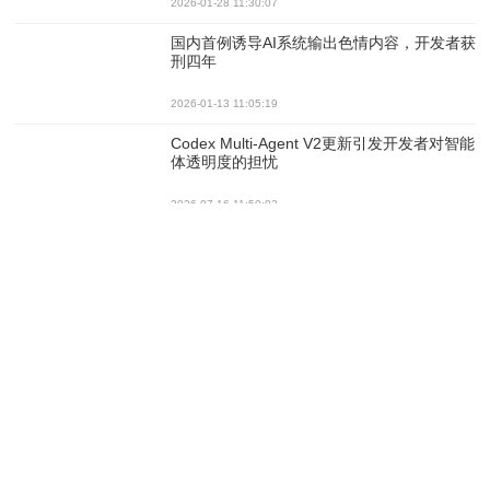
2026-01-28 11:30:07
国内首例诱导AI系统输出色情内容，开发者获
刑四年
2026-01-13 11:05:19
Codex Multi-Agent V2更新引发开发者对智能
体透明度的担忧
2026-07-16 11:50:02
谁被裁是AI定的？Meta因此被告上法庭
2026-07-16 11:33:01
JetBrains推出治理套件，试图统一碎片化的
AI软件开发
2026-07-13 14:14:55
谷歌、微软联手推出规范，助你证明AI行为合
规