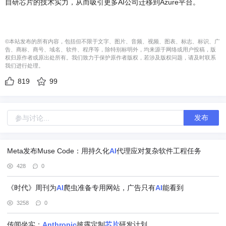
自研芯片的技术实力，从而吸引更多AI公司迁移到Azure平台。
©本站发布的所有内容，包括但不限于文字、图片、音频、视频、图表、标志、标识、广
告、商标、商号、域名、软件、程序等，除特别标明外，均来源于网络或用户投稿，版
权归原作者或原出处所有。我们致力于保护原作者版权，若涉及版权问题，请及时联系
我们进行处理。
819
99
发布
Meta发布Muse Code：用持久化
AI
代理应对复杂软件工程任务
428
0
《时代》周刊为
AI
爬虫准备专用网站，广告只有
AI
能看到
3258
0
传闻坐实：
Anthropic
披露定制
芯片
研发计划