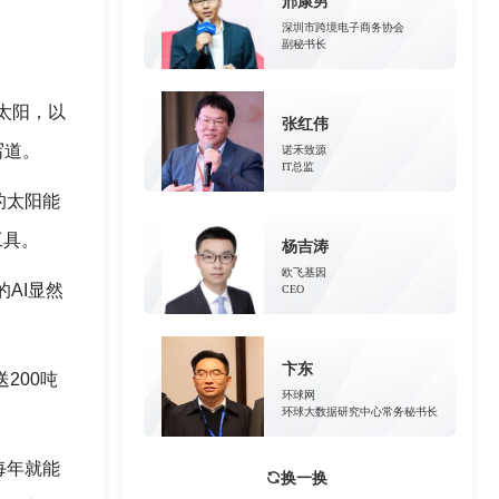
邢康男
深圳市跨境电子商务协会
副秘书长
太阳，以
张红伟
写道。
诺禾致源
IT总监
的太阳能
工具。
杨吉涛
欧飞基因
AI显然
CEO
卞东
200吨
环球网
环球大数据研究中心常务秘书长
每年就能
换一换