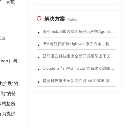
署一太瓦
解决方案
Solution
·
影石Insta360选择亚马逊云科技Agentic AI 正式发布一站式智能成片应用
拍瓦
·
IBM与红帽扩展Lightwell服务方案，构建适配AI时代开源生态的可信基础设施
·
亚马逊云科技推出全新开源模型上下文协议服务器助力科学家快速获取关键研究数据
ver）与
·
Cloudera 与 VAST Data 宣布建立战略合作伙伴关系，携手为复杂环境部署AI数据平台
·
是德科技推出全新高性能 4x100GE 网络安全测试平台
由扩展”的
划”的登
其构想所
行为提供