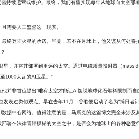
算力，且无需持续运营或维护。最终，我们有望实现每年从地球向太空部
、且需要人工监督这一现实。
、最终登陆火星的承诺。毕竟，若不在月球上，他又该从何处将
呢？
，并将其部署到更远的太空。通过电磁质量投射器（mass dri
1000太瓦的AI卫星。”
他并非首位提出“唯有太空才能让AI摆脱地球化石燃料限制而自
也发表过类似观点。早在去年11月，谷歌便启动了名为“捕日者计
AI数据中心网络。值得注意的是，马斯克的这篇博文完全未涉及
被部署在法律管辖模糊的太空之中，是否会为地球上的各种恶意