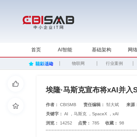
首页
AI智能
基础架构
网络
|
|
|
物联网
行业案例
埃隆·马斯克宣布将xAI并入Sp
作者：
CBISMB
责任编辑：
邹大斌
来源
关键字：
AI
，
马斯克
，
SpaceX
，
xAI
浏览：
14252
点赞：
785
收藏：
98