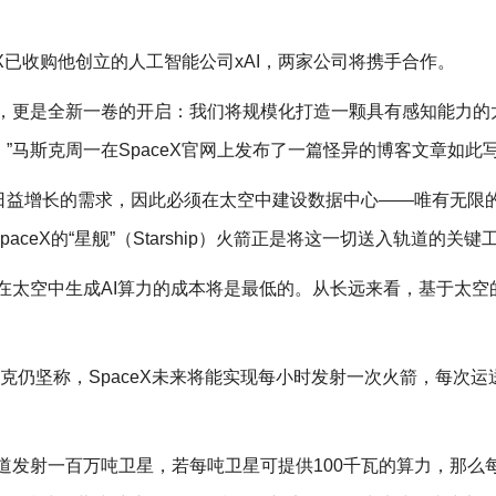
eX已收购他创立的人工智能公司xAI，两家公司将携手合作。
新篇章，更是全新一卷的开启：我们将规模化打造一颗具有感知能力的
”马斯克周一在SpaceX官网上发布了一篇怪异的博客文章如此
日益增长的需求，因此必须在太空中建设数据中心——唯有无限
ceX的“星舰”（Starship）火箭正是将这一切送入轨道的关键
在太空中生成AI算力的成本将是最低的。从长远来看，基于太空的
克仍坚称，SpaceX未来将能实现每小时发射一次火箭，每次运送
道发射一百万吨卫星，若每吨卫星可提供100千瓦的算力，那么