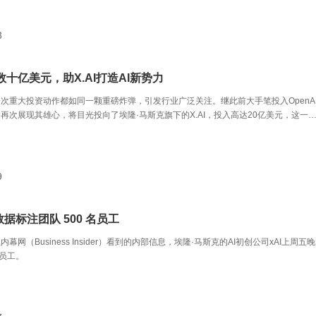
3
十亿美元，助X.AI打造AI新势力
次重大投资动作都如同一颗重磅炸弹，引发行业广泛关注。继此前大手笔投入OpenA
再次展现其雄心，将目光投向了埃隆·马斯克旗下的X.AI，投入高达20亿美元，这一
市场掀起了新的波澜。
9
雇数据标注团队 500 名员工
幕网（Business Insider）看到的内部信息，埃隆·马斯克的AI初创公司xAI上周五
名员工。