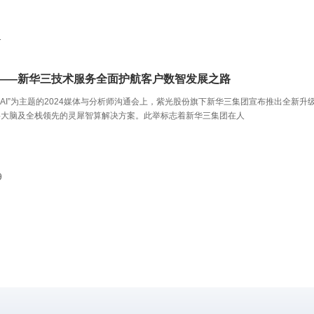
1
——新华三技术服务全面护航客户数智发展之路
×AI”为主题的2024媒体与分析师沟通会上，紫光股份旗下新华三集团宣布推出全新升
字大脑及全栈领先的灵犀智算解决方案。此举标志着新华三集团在人
9