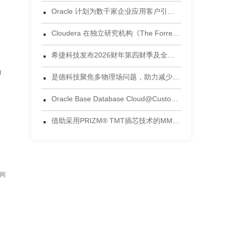
·
Oracle 计划为数千家企业应用客户引入 Gemini 模型
·
Cloudera 在独立研究机构《The Forrester Wave™：数据湖仓，2026年第三季度》评估中获评领导者
·
希捷科技发布2026财年第四财季及全年财务业绩
·
I
是德科技聚焦多物理场问题，助力减少电子设计后期失效风险
举
·
Oracle Base Database Cloud@Customer 正式发布
·
借助采用PRIZM® TMT插芯技术的MMC®连接器，将连接能力提升到新高度 为当今AI数据中心环境设计的连接方案
晚间