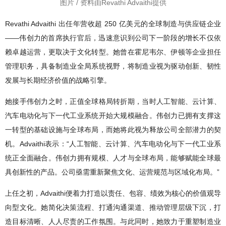
图片 / 资料由Revathi Advaithi提供
Revathi Advaithi 出任年营收超 250 亿美元的全球制造与供应链企业
——伟创力的首席执行官后，迅速意识到公司下一阶段的增长不仅依
赖卓越运营，更取决于文化转型。她曾在霍尼韦尔、伊顿等企业担任
管理职务，具备制造业全局系统视野，将制造业视为驱动创新、韧性
发展与长期经济价值的战略引擎。
她接手伟创力之时，正值全球格局转折期，当时人工智能、云计算、
汽车电动化与下一代工业系统开始大规模融合。伟创力已拥有支撑这
一转型的基础设施与全球布局，而她将此视为释放公司全部潜力的契
机。Advaithi表示：“人工智能、云计算、汽车电动化与下一代工业系
统正全面融合。伟创力拥有规模、人才与全球布局，能够赋能全球最
具创新性的产品。公司亟需重新聚焦文化、运营规范与区域化布局。”
上任之初，Advaithi便着力打造以责任、包容、绩效为核心的价值观导
向型文化。她简化决策流程、打通沟通渠道、推动管理层级下沉，打
造目标清晰、人人尽责的工作氛围。与此同时，她致力于重塑制造业