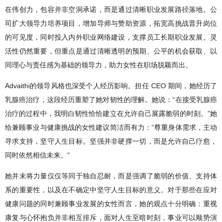
在伟创力，包容并非空洞承诺，而是通过清晰职业发展路径落地。公
司扩大领导力培养项目，增加导师与赞助资源，拓宽高挑战晋升岗位
的可见度，同时投入内外职业网络建设，支撑员工长期职业发展。灵
活性仍然重要，但重点是通过清晰透明的预期、公平的机会获取、以
同理心与责任感为基础的领导力，助力女性在职场脱颖而出。
Advaithi的领导风格也深受个人经历影响。担任 CEO 期间，她经历了
乳腺癌治疗，这段经历重塑了她对韧性的理解。她说：“在接受乳腺癌
治疗的过程中，我明白韧性恰恰建立在允许自己展露脆弱的时刻。”她
给兼顾事业与健康挑战的女性建议简洁而有力：“尊重身体需求，主动
寻求支持，坚守人生目标。坚强并非硬撑一切，而是允许自己疗愈，
同时依然相信未来。”
她并未将力量仅仅等同于独自忍耐，而是强调了脆弱的价值、支持体
系的重要性，以及在不确定中坚守人生目标的意义。对于那些在应对
健康问题的同时兼顾事业发展的女性而言，她的观点十分明确：重视
康复与心怀抱负并非相互排斥，面对人生至暗时刻，事业可以顺势演