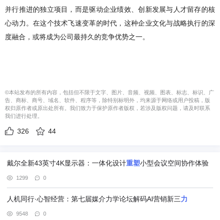
并行推进的独立项目，而是驱动企业绩效、创新发展与人才留存的核
心动力。在这个技术飞速变革的时代，这种企业文化与战略执行的深
度融合，或将成为公司最持久的竞争优势之一。
©本站发布的所有内容，包括但不限于文字、图片、音频、视频、图表、标志、标识、广
告、商标、商号、域名、软件、程序等，除特别标明外，均来源于网络或用户投稿，版
权归原作者或原出处所有。我们致力于保护原作者版权，若涉及版权问题，请及时联系
我们进行处理。
326
44
戴尔全新43英寸4K显示器：一体化设计
重塑
小型会议空间协作体验
1299
0
人机同行·心智经营：第七届媒介力学论坛解码AI营销新三
力
9548
0