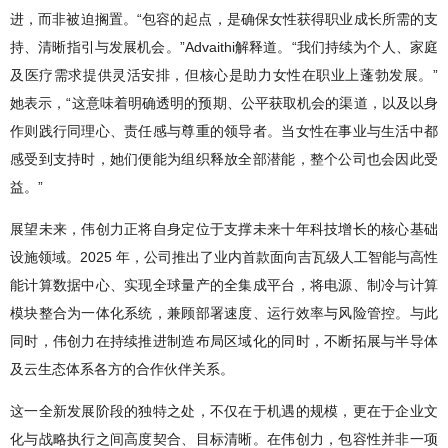
进，而非被迫搁置。“包容的起点，是确保女性获得职业成长所需的支
持、清晰指引与发展机会。”Advaithi解释道。“我们持续为个人、家庭
及医疗需求提供灵活安排，但核心是助力女性在职业上蓬勃发展。”
她表示，“这意味着明确透明的预期、公平获取机会的渠道，以及以身
作则践行同理心、责任感与尊重的领导者。当女性在事业与生活中都
感受到支持时，她们便能为组织释放全部潜能，整个公司也会因此受
益。”
展望未来，伟创力正将自身定位于支撑未来十年科技增长的核心基础
设施领域。2025 年，公司推出了业内首款面向吉瓦级人工智能与高性
能计算数据中心、实现全球量产的全集成平台，将电源、制冷与计算
模块整合为一体化系统，兼顾部署速度、运行效率与风险管控。与此
同时，伟创力在持续推进制造布局区域化的同时，不断拓展与半导体
及云生态体系各方的合作伙伴关系。
这一全新发展阶段的独特之处，不仅在于机遇的规模，更在于企业文
化与战略执行之间高度契合、目标清晰。在伟创力，包容性并非一项