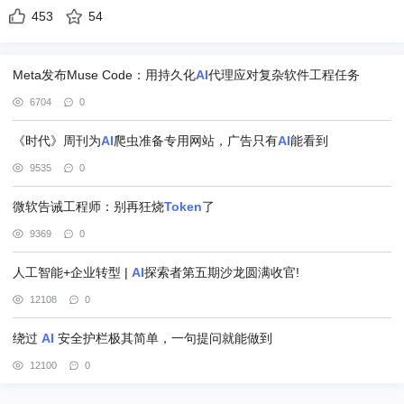
453
54
Meta发布Muse Code：用持久化
AI
代理应对复杂软件工程任务
6704
0
《时代》周刊为
AI
爬虫准备专用网站，广告只有
AI
能看到
9535
0
微软告诫工程师：别再狂烧
Token
了
9369
0
人工智能+企业转型 |
AI
探索者第五期沙龙圆满收官!
12108
0
绕过
AI
安全护栏极其简单，一句提问就能做到
12100
0