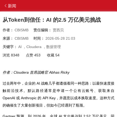
新闻
从Token到信任：AI 的2.5 万亿美元挑战
作者：
CBISMB
责任编辑：
贾西贝
来源：
CBISMB
时间：
2026-05-28 21:03
关键字：
AI
，
Cloudera
，
数据管理
浏览 8348
点赞 453
收藏 54
作者：Cloudera 首席战略官 Abhas Ricky
过去两年中，企业的 AI 战略几乎都遵循着同一种思路：以最快速度接
触前沿技术。默认路径通常是申请一个公有云账号、获取来自
OpenAI 或 Anthropic 的 API Key，并愿意以成本换取速度。这种方式
的确催生了大量创新项目，但如今已经遇到了瓶颈。
Gartner 预测，到 2026 年，全球 AI 支出将达到 2.52 万亿美元，同