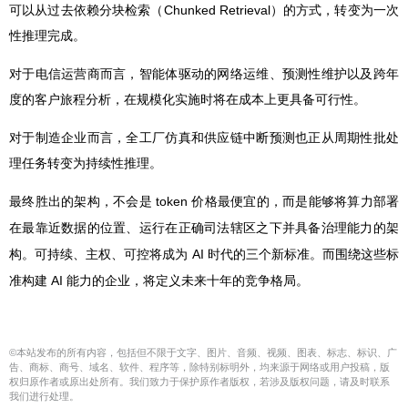
可以从过去依赖分块检索（Chunked Retrieval）的方式，转变为一次
性推理完成。
对于电信运营商而言，智能体驱动的网络运维、预测性维护以及跨年
度的客户旅程分析，在规模化实施时将在成本上更具备可行性。
对于制造企业而言，全工厂仿真和供应链中断预测也正从周期性批处
理任务转变为持续性推理。
token
最终胜出的架构，不会是
价格最便宜的，而是能够将算力部署
在最靠近数据的位置、运行在正确司法辖区之下并具备治理能力的架
AI
构。可持续、主权、可控将成为
时代的三个新标准。而围绕这些标
AI
准构建
能力的企业，将定义未来十年的竞争格局。
©本站发布的所有内容，包括但不限于文字、图片、音频、视频、图表、标志、标识、广
告、商标、商号、域名、软件、程序等，除特别标明外，均来源于网络或用户投稿，版
权归原作者或原出处所有。我们致力于保护原作者版权，若涉及版权问题，请及时联系
我们进行处理。