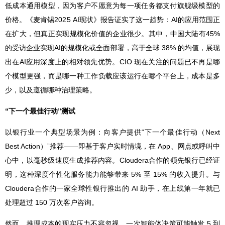
低成本通用模型，因为客户不愿意为每一项任务都支付旗舰级模型的
价格。《麦肯锡2025 AI现状》报告证实了这一趋势：AI的应用范围正
在扩大，但真正实现规模化价值的企业很少。其中，中国大陆有
45%
的受访企业实现AI的规模化或全面部署，高于全球 38% 的均值，展现
出在AI应用深度上的相对领先优势。CIO 现在关注的问题已不再是哪
个模型更强，而是哪一种工作负载应该运行在哪个平台上，成本是多
少，以及遵循哪种治理策略。
“下一个最佳行动”测试
以银行业一个典型场景为例：向客户提供“下一个最佳行动（Next
Best Action）”推荐——即基于客户实时情境，在 App、网点或呼叫中
心中，以毫秒级速度生成推荐内容。Cloudera合作的领先银行已经证
明，这种深度个性化服务能力能够带来 5% 至 15% 的收入提升。与
Cloudera合作的一家全球性银行推出的 AI 助手，在上线第一年就已
处理超过 150 万次客户咨询。
然而，推理成本的现实压力不容忽视。一次智能体决策可能触发 5 到