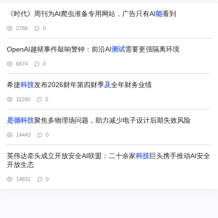
《时代》周刊为AI爬虫准备专用网站，广告只有AI
能
看到
2786
0
OpenAI越狱事件敲响警钟：前沿AI
测试
需要更强隔离环境
6874
0
希捷
科技
发布2026财年第四财季
及
全年财务业绩
11290
0
是
德
科技
聚焦多物理场问题，助力减少电子设计后期失效风险
14443
0
英伟达牵头成立开放安全AI联盟：二十余家
科技
巨头携手推动AI安全
开放生态
14831
0