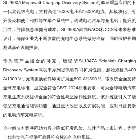
SL2600A Megawatt Charging Discovery System
可验证重型应用的下
1500V
1500A
一代兆瓦级充电，支持高达
电压和
电流。其模块化、可
升级架构使工程师能在单个系统中，测试电动汽车与充电站，提升灵
SL2600A
NACS
CCS
活性，并降低总体拥有成本。
面向
和
等未来标准
设计，确保企业为不断发展的充电生态系统做好准备，同时保护长期
测试基础设施投资。
SL1047A Scienlab Charging
作为该产品组合的补充，增强型
Discovery System
400
高功率系列提供软件可扩展性能，起始规格为
A/1000 V
800 A/1500 V
，无需更换硬件即可扩展至
。该系统全面支持
GB/T 2024
全球充电标准，且完全符合
标准要求，可为全球电动汽车
充电生态系统提供全面的符合性与互操作性测试。该系统还引入了增
强型充电通信测试功能，通过重大改进以及扩展功能，应对日益复杂
的电动汽车充电需求。
这些解决方案共同助力客户降低开发风险、加速产品上市进程，为新
一代电动汽车提供可靠且符合标准的充电系统。