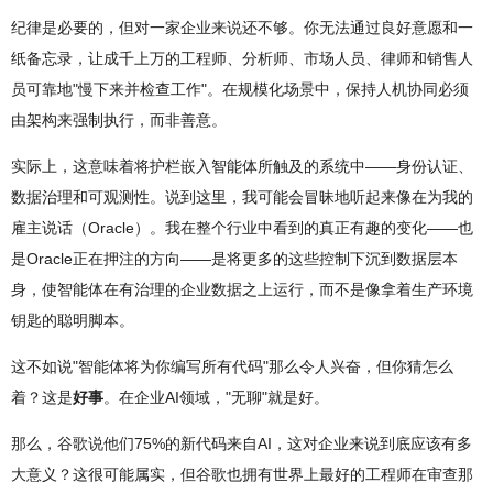
纪律是必要的，但对一家企业来说还不够。你无法通过良好意愿和一
纸备忘录，让成千上万的工程师、分析师、市场人员、律师和销售人
员可靠地"慢下来并检查工作"。在规模化场景中，保持人机协同必须
由架构来强制执行，而非善意。
实际上，这意味着将护栏嵌入智能体所触及的系统中——身份认证、
数据治理和可观测性。说到这里，我可能会冒昧地听起来像在为我的
雇主说话（Oracle）。我在整个行业中看到的真正有趣的变化——也
是Oracle正在押注的方向——是将更多的这些控制下沉到数据层本
身，使智能体在有治理的企业数据之上运行，而不是像拿着生产环境
钥匙的聪明脚本。
这不如说"智能体将为你编写所有代码"那么令人兴奋，但你猜怎么
着？这是
好事
。在企业AI领域，"无聊"就是好。
那么，谷歌说他们75%的新代码来自AI，这对企业来说到底应该有多
大意义？这很可能属实，但谷歌也拥有世界上最好的工程师在审查那