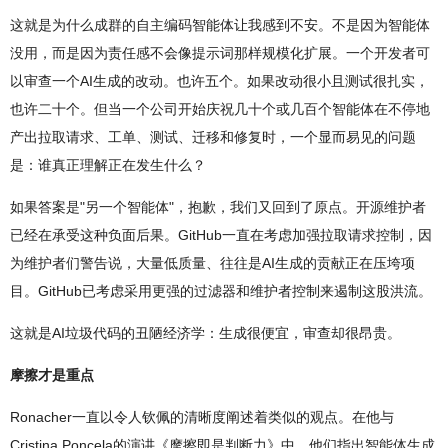
这就是为什么成群的自主编码智能体让我感到不安。不是因为智能体
没用，而是因为责任感不会像提示词那样规模化扩展。一个开发者可
以审查一个AI生成的改动。也许五个。如果改动很小且测试很扎实，
也许二十个。但当一个公司开始庆祝几十个或几百个智能体在不停地
产出拉取请求、工单、测试、迁移和修复时，一个显而易见的问题
是：谁真正理解正在发生什么？
如果答案是"另一个智能体"，抱歉，我们又回到了原点。开源维护者
已经在承受这种负面后果。GitHub一直在考虑加强拉取请求控制，因
为维护者们警告说，大量低质量、往往是AI生成的贡献正在压垮项
目。GitHub已考虑采用更强的过滤器和维护者控制来遏制这股洪流。
这就是AI垃圾代码的丑陋经济学：生成很便宜，审查却很昂贵。
摩擦才是重点
Ronacher一直以令人钦佩的清晰度阐述着类似的观点。在他与
Cristina Poncela的演讲《摩擦即是判断力》中，他们指出智能体生成