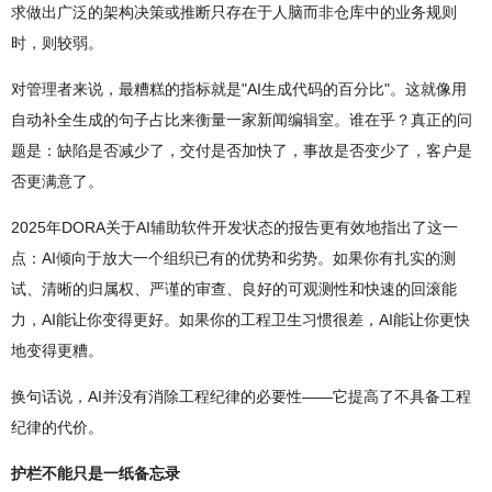
求做出广泛的架构决策或推断只存在于人脑而非仓库中的业务规则
时，则较弱。
对管理者来说，最糟糕的指标就是"AI生成代码的百分比"。这就像用
自动补全生成的句子占比来衡量一家新闻编辑室。谁在乎？真正的问
题是：缺陷是否减少了，交付是否加快了，事故是否变少了，客户是
否更满意了。
2025年DORA关于AI辅助软件开发状态的报告更有效地指出了这一
点：AI倾向于放大一个组织已有的优势和劣势。如果你有扎实的测
试、清晰的归属权、严谨的审查、良好的可观测性和快速的回滚能
力，AI能让你变得更好。如果你的工程卫生习惯很差，AI能让你更快
地变得更糟。
换句话说，AI并没有消除工程纪律的必要性——它提高了不具备工程
纪律的代价。
护栏不能只是一纸备忘录