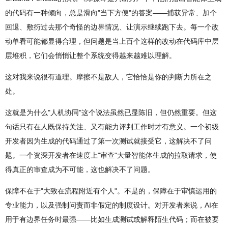
的代码有一种倾向，总是滑向"当下方便"的答案——捕获异常、加个
回退、敷衍过去那个奇怪的边界情况、让演示继续跑下去。每一个改
动单看可能都显得合理，但问题是当上百个这样的改动在代码库中层
层堆积，它们会悄悄让整个系统变得越来越难以理解。
这对我来说很有道理。摩擦不是敌人，它恰恰是你的判断力所在之
处。
这就是为什么"人机协同"这个说法虽然已显陈旧，但仍然重要。但这
句话只有在人既保持关注、又有能力评判工作时才有意义。一个初级
开发者因为生成的代码通过了第一次测试就接受它，这解决不了问
题。一个资深开发者在速度上"审查"大量智能体生成的拉取请求，使
得真正的审查成为不可能，这也解决不了问题。
保障不在于"大致在流程附近有个人"。不是的，保障在于审慎运用的
专业能力，以及强制问责而非假定的制度设计。对开发者来说，AI在
用于有边界任务时最强——比如生成测试或解释陌生代码；而在被要