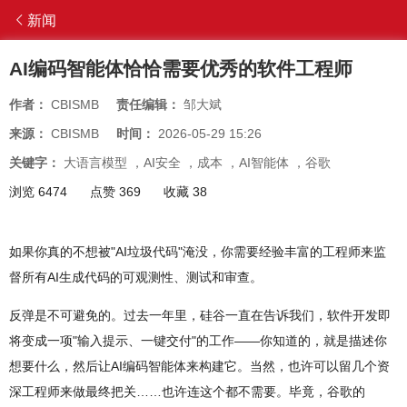
新闻
AI编码智能体恰恰需要优秀的软件工程师
作者：
CBISMB
责任编辑：
邹大斌
来源：
CBISMB
时间：
2026-05-29 15:26
关键字：
大语言模型
，
AI安全
，
成本
，
AI智能体
，
谷歌
浏览 6474
点赞 369
收藏 38
如果你真的不想被"AI垃圾代码"淹没，你需要经验丰富的工程师来监
督所有AI生成代码的可观测性、测试和审查。
反弹是不可避免的。过去一年里，硅谷一直在告诉我们，软件开发即
将变成一项"输入提示、一键交付"的工作——你知道的，就是描述你
想要什么，然后让AI编码智能体来构建它。当然，也许可以留几个资
深工程师来做最终把关……也许连这个都不需要。毕竟，谷歌的