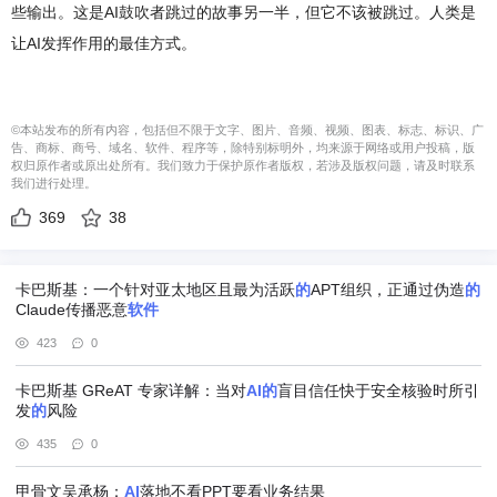
些输出。这是AI鼓吹者跳过的故事另一半，但它不该被跳过。人类是
让AI发挥作用的最佳方式。
©本站发布的所有内容，包括但不限于文字、图片、音频、视频、图表、标志、标识、广
告、商标、商号、域名、软件、程序等，除特别标明外，均来源于网络或用户投稿，版
权归原作者或原出处所有。我们致力于保护原作者版权，若涉及版权问题，请及时联系
我们进行处理。
369
38
卡巴斯基：一个针对亚太地区且最为活跃
的
APT组织，正通过伪造
的
Claude传播恶意
软件
423
0
卡巴斯基 GReAT 专家详解：当对
AI
的
盲目信任快于安全核验时所引
发
的
风险
435
0
甲骨文吴承杨：
AI
落地不看PPT要看业务结果