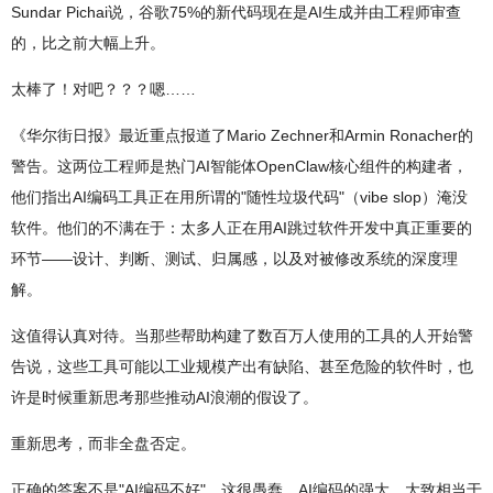
Sundar Pichai说，谷歌75%的新代码现在是AI生成并由工程师审查
的，比之前大幅上升。
太棒了！对吧？？？嗯……
《华尔街日报》最近重点报道了Mario Zechner和Armin Ronacher的
警告。这两位工程师是热门AI智能体OpenClaw核心组件的构建者，
他们指出AI编码工具正在用所谓的"随性垃圾代码"（vibe slop）淹没
软件。他们的不满在于：太多人正在用AI跳过软件开发中真正重要的
环节——设计、判断、测试、归属感，以及对被修改系统的深度理
解。
这值得认真对待。当那些帮助构建了数百万人使用的工具的人开始警
告说，这些工具可能以工业规模产出有缺陷、甚至危险的软件时，也
许是时候重新思考那些推动AI浪潮的假设了。
重新思考，而非全盘否定。
正确的答案不是"AI编码不好"，这很愚蠢。AI编码的强大，大致相当于