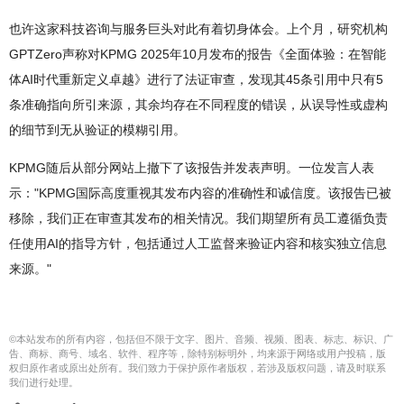
也许这家科技咨询与服务巨头对此有着切身体会。上个月，研究机构
GPTZero声称对KPMG 2025年10月发布的报告《全面体验：在智能
体AI时代重新定义卓越》进行了法证审查，发现其45条引用中只有5
条准确指向所引来源，其余均存在不同程度的错误，从误导性或虚构
的细节到无从验证的模糊引用。
KPMG随后从部分网站上撤下了该报告并发表声明。一位发言人表
示："KPMG国际高度重视其发布内容的准确性和诚信度。该报告已被
移除，我们正在审查其发布的相关情况。我们期望所有员工遵循负责
任使用AI的指导方针，包括通过人工监督来验证内容和核实独立信息
来源。"
©本站发布的所有内容，包括但不限于文字、图片、音频、视频、图表、标志、标识、广
告、商标、商号、域名、软件、程序等，除特别标明外，均来源于网络或用户投稿，版
权归原作者或原出处所有。我们致力于保护原作者版权，若涉及版权问题，请及时联系
我们进行处理。