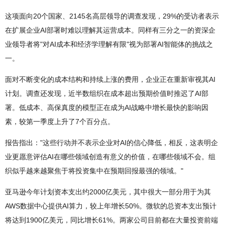
这项面向20个国家、2145名高层领导的调查发现，29%的受访者表示
在扩展企业AI部署时难以理解其运营成本。同样有三分之一的资深企
业领导者将"对AI成本和经济学理解有限"视为部署AI智能体的挑战之
一。
面对不断变化的成本结构和持续上涨的费用，企业正在重新审视其AI
计划。调查还发现，近半数组织在成本超出预期价值时推迟了AI部
署。低成本、高保真度的模型正在成为AI战略中增长最快的影响因
素，较第一季度上升了7个百分点。
报告指出："这些行动并不表示企业对AI的信心降低，相反，这表明企
业更愿意评估AI在哪些领域创造有意义的价值，在哪些领域不会。组
织似乎越来越聚焦于将投资集中在预期回报最强的领域。"
亚马逊今年计划资本支出约2000亿美元，其中很大一部分用于为其
AWS数据中心提供AI算力，较上年增长50%。微软的总资本支出预计
将达到1900亿美元，同比增长61%。两家公司目前都在大量投资前端