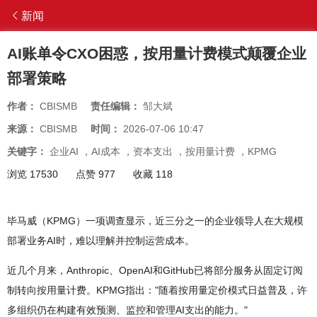
新闻
AI账单令CXO困惑，按用量计费模式颠覆企业
部署策略
作者：
CBISMB
责任编辑：
邹大斌
来源：
CBISMB
时间：
2026-07-06 10:47
关键字：
企业AI
，
AI成本
，
资本支出
，
按用量计费
，
KPMG
浏览 17530
点赞 977
收藏 118
毕马威（KPMG）一项调查显示，近三分之一的企业领导人在大规模
部署业务AI时，难以理解并控制运营成本。
近几个月来，Anthropic、OpenAI和GitHub已将部分服务从固定订阅
制转向按用量计费。KPMG指出："随着按用量定价模式日益普及，许
多组织仍在构建有效预测、监控和管理AI支出的能力。"