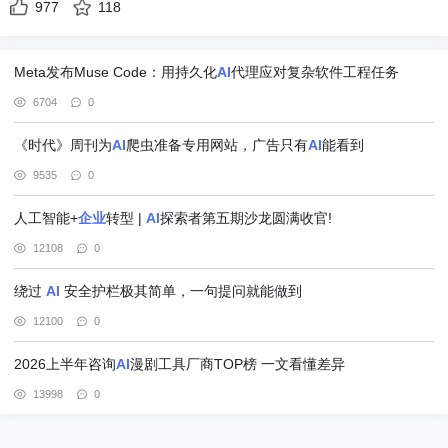
977
118
Meta发布Muse Code：用持久化
AI
代理应对复杂软件工程任务
6704
0
《时代》周刊为
AI
爬虫准备专用网站，广告只有
AI
能看到
9535
0
人工智能+
企业
转型 |
AI
探索者第五期沙龙圆满收官!
12108
0
绕过
AI
安全护栏极其简单，一句提问就能做到
12100
0
2026上半年咨询
AI
漫剧工具厂商TOP榜 一文看懂差异
13998
0