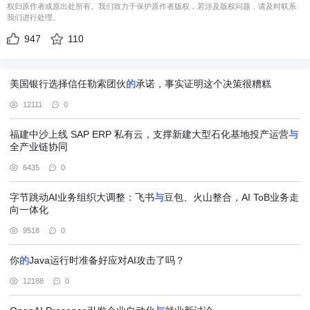
权归原作者或原出处所有。我们致力于保护原作者版权，若涉及版权问题，请及时联系
我们进行处理。
947
110
美国银行选择信任勒索团伙
的
承诺，事实证明这个决策很糟糕
12111
0
福建中沙上线 SAP ERP 私有云，支撑新建大型石化基地投产运营
与
全产业链协同
6435
0
字节跳动AI业务组织大调整：飞书
与
豆包、火山整合，AI ToB业务走
向一体化
9518
0
你
的
Java运行时准备好应对AI攻击了吗？
12188
0