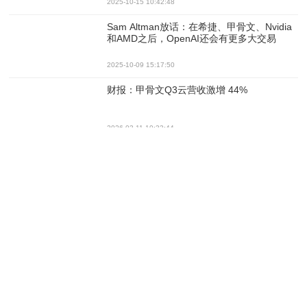
2025-10-15 10:42:48
Sam Altman放话：在希捷、甲骨文、Nvidia
和AMD之后，OpenAI还会有更多大交易
2025-10-09 15:17:50
财报：甲骨文Q3云营收激增 44%
2026-03-11 10:33:44
甲骨文红牛车队与 Oracle 续签多年冠名合作
协议，开启数据驱动性能新时代
2026-03-02 19:34:21
甲骨文试图修复与MySQL开发者的关系
2026-02-02 12:53:16
Oracle AI Database 26ai（Linux x86-64 本
地部署平台）正式发布