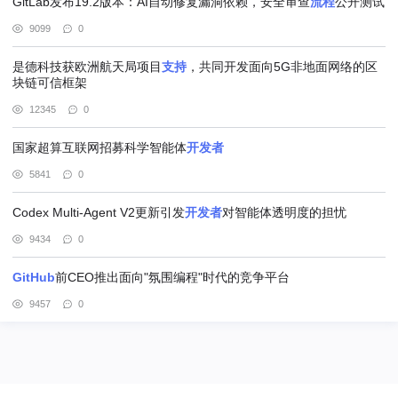
GitLab发布19.2版本：AI自动修复漏洞依赖，安全审查
流程
公开测试
9099
0
是德科技获欧洲航天局项目
支持
，共同开发面向5G非地面网络的区
块链可信框架
12345
0
国家超算互联网招募科学智能体
开发者
5841
0
Codex Multi-Agent V2更新引发
开发者
对智能体透明度的担忧
9434
0
GitHub
前CEO推出面向"氛围编程"时代的竞争平台
9457
0