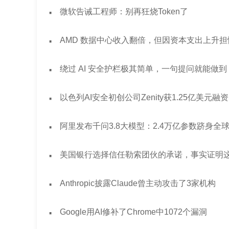
·
微软告诫工程师：别再狂烧Token了
·
AMD 数据中心收入翻倍，但因资本支出上升
·
绕过 AI 安全护栏极其简单，一句提问就能做到
·
以色列AI安全初创公司Zenity获1.25亿美元融资
·
阿里发布千问3.8大模型：2.4万亿参数跻身全
·
美国银行选择信任勒索团伙的承诺，事实证明
·
Anthropic披露Claude曾主动攻击了3家机构
·
Google用AI修补了Chrome中1072个漏洞