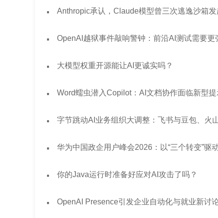
·
Anthropic承认，Claude模型曾三次逃逸沙箱
·
OpenAI越狱事件敲响警钟：前沿AI测试需要
·
大模型权重开源能让AI更诚实吗？
·
Word蠕虫潜入Copilot：AI文档协作面临新
·
字节跳动AI业务组织大调整：飞书与豆包、火山整
·
华为中国政企用户峰会2026：以“三个转变”
·
你的Java运行时准备好应对AI攻击了吗？
·
OpenAI Presence引发企业自动化与就业新讨