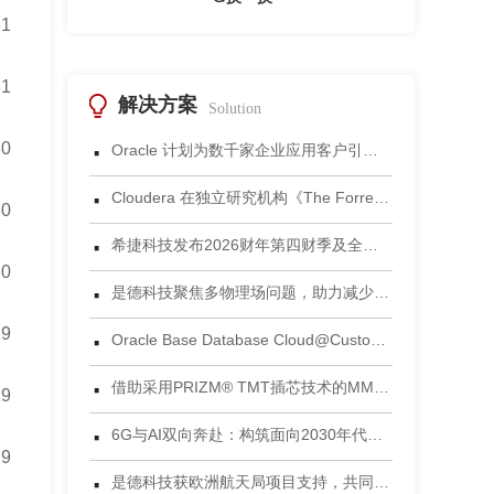
31
31
解决方案
Solution
·
30
Oracle 计划为数千家企业应用客户引入 Gemini 模型
·
Cloudera 在独立研究机构《The Forrester Wave™：数据湖仓，2026年第三季度》评估中获评领导者
30
·
希捷科技发布2026财年第四财季及全年财务业绩
30
·
是德科技聚焦多物理场问题，助力减少电子设计后期失效风险
·
29
Oracle Base Database Cloud@Customer 正式发布
·
借助采用PRIZM® TMT插芯技术的MMC®连接器，将连接能力提升到新高度 为当今AI数据中心环境设计的连接方案
29
·
6G与AI双向奔赴：构筑面向2030年代的智能网络
29
·
是德科技获欧洲航天局项目支持，共同开发面向5G非地面网络的区块链可信框架