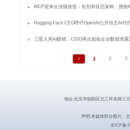
·
MCP迎来企业级改造：告别有状态架构，拥抱K
·
Hugging Face CEO呼吁OpenAI公开自主A
·
三星入局AI眼镜：CISO再次面临企业数据泄
1
2
3
地址:北京市朝阳区北三环东路三元桥曙光西
声明:本媒体部分图片、
京ICP备:2