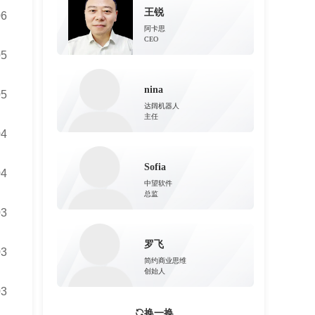
王锐
06
阿卡思
CEO
05
nina
05
达阔机器人
主任
04
Sofia
04
中望软件
总监
03
罗飞
03
简约商业思维
创始人
03
换一换