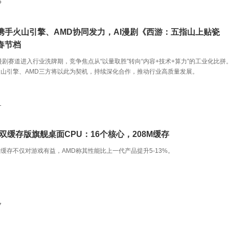
6
携手火山引擎、AMD协同发力，AI漫剧《西游：五指山上贴瓷
春节档
AI漫剧赛道进入行业洗牌期，竞争焦点从“以量取胜”转向“内容+技术+算力”的工业化比拼
山引擎、AMD三方将以此为契机，持续深化合作，推动行业高质量发展。
1
双缓存版旗舰桌面CPU：16个核心，208M缓存
缓存不仅对游戏有益，AMD称其性能比上一代产品提升5-13%。
7