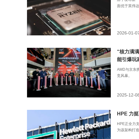
面优于英伟达D
2026-01-0
“核力满
能引爆玩
AMD与京东
竞风暴。
2025-12-0
HPE 力挺
HPE正全力支
为该架构打造的 