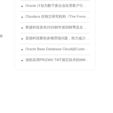
·
Oracle 计划为数千家企业应用客户引入 Gemini 模型
·
Cloudera 在独立研究机构《The Forrester Wave™：数据湖仓，2026年第三季度》评估中获评领导者
·
希捷科技发布2026财年第四财季及全年财务业绩
·
沿模
是德科技聚焦多物理场问题，助力减少电子设计后期失效风险
·
Oracle Base Database Cloud@Customer 正式发布
·
借助采用PRIZM® TMT插芯技术的MMC®连接器，将连接能力提升到新高度 为当今AI数据中心环境设计的连接方案
组