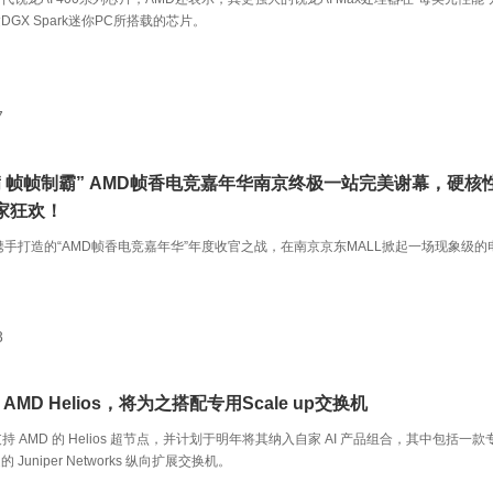
GX Spark迷你PC所搭载的芯片。
7
满 帧帧制霸” AMD帧香电竞嘉年华南京终极一站完美谢幕，硬核
家狂欢！
携手打造的“AMD帧香电竞嘉年华”年度收官之战，在南京京东MALL掀起一场现象级的
8
 AMD Helios，将为之搭配专用Scale up交换机
持 AMD 的 Helios 超节点，并计划于明年将其纳入自家 AI 产品组合，其中包括一款
Juniper Networks 纵向扩展交换机。