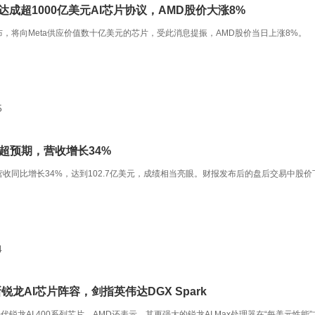
a达成超1000亿美元AI芯片协议，AMD股价大涨8%
布，将向Meta供应价值数十亿美元的芯片，受此消息提振，AMD股价当日上涨8%。
5
绩超预期，营收增长34%
营收同比增长34%，达到102.7亿美元，成绩相当亮眼。财报发布后的盘后交易中股价
4
新锐龙AI芯片阵容，剑指英伟达DGX Spark
锐龙AI 400系列芯片，AMD还表示，其更强大的锐龙AI Max处理器在“每美元性能”