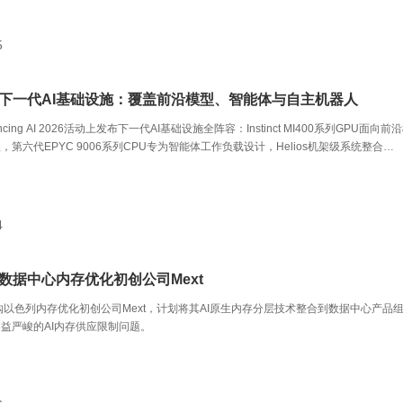
5
布下一代AI基础设施：覆盖前沿模型、智能体与自主机器人
ncing AI 2026活动上发布下一代AI基础设施全阵容：Instinct MI400系列GPU面向前
第六代EPYC 9006系列CPU专为智能体工作负载设计，Helios机架级系统整合
/网络于一体。
4
数据中心内存优化初创公司Mext
购以色列内存优化初创公司Mext，计划将其AI原生内存分层技术整合到数据中心产品
益严峻的AI内存供应限制问题。