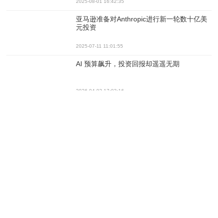
2025-08-01 16:42:35
亚马逊准备对Anthropic进行新一轮数十亿美
元投资
2025-07-11 11:01:55
AI 预算飙升，投资回报却遥遥无期
2026-04-02 17:03:16
Hitachi Vantara最新调研：陈旧数据基础架构
导致全球每年AI投资浪费超1080亿美元
2026-02-25 16:00:41
Gartner预测2026年全球AI支出将超2.5万亿
美元
2026-01-21 12:02:20
尽管盈利前景并不清晰，但高达3万亿的AI投
资潮仍将持续