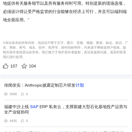
地提供有关服务细节以及所有服务何时可用。特别是新的现场选项，
必须设计得让受严格监管的行业能够在经济上可行，并且可以端到端
地全面应用。”
©本站发布的所有内容，包括但不限于文字、图片、音频、视频、图表、标志、标识、广
告、商标、商号、域名、软件、程序等，除特别标明外，均来源于网络或用户投稿，版
权归原作者或原出处所有。我们致力于保护原作者版权，若涉及版权问题，请及时联系
我们进行处理。
107
104
传闻坐实：Anthropic披露定制芯片研发
计划
5068
0
福建中沙上线
SAP
ERP 私有云，支撑新建大型石化基地投产运营与
全产业链协同
6435
0