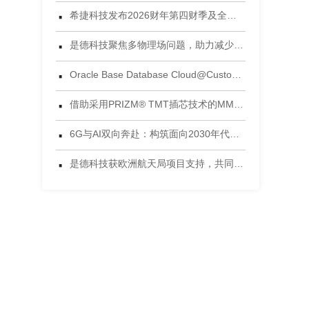
·
希捷科技发布2026财年第四财季及全年财务业绩
·
是德科技聚焦多物理场问题，助力减少电子设计后期失效风险
·
Oracle Base Database Cloud@Customer 正式发布
·
借助采用PRIZM® TMT插芯技术的MMC®连接器，将连接能力提升到新高度 为当今AI数据中心环境设计的连接方案
·
6G与AI双向奔赴：构筑面向2030年代的智能网络
·
是德科技获欧洲航天局项目支持，共同开发面向5G非地面网络的区块链可信框架