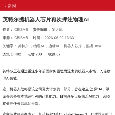
新闻
英特尔携机器人芯片再次押注物理AI
作者：
CBISMB
责任编辑：
邹大斌
来源：
CBISMB
时间：
2026-06-02 13:33
关键字：
英特尔
，
物理AI
，
边缘AI
，
机器人芯片
，
酷睿Ultra
浏览 14482
点赞 788
收藏 87
英特尔正在通过重返多年前因财务困境而退出的机器人市场，入侵物
理AI领域。
这一机器人战略是该公司更大计划的一部分，旨在建立"边缘"AI，即
设备具备在本地运行AI的计算能力。目前许多设备缺乏AI能力，必须
将处理任务卸载到云端。
这家芯片制造商表示，其英特尔3系列（Intel Series 3）处理器目前已