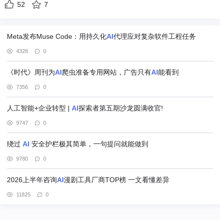
52
7
Meta发布Muse Code：用持久化
AI
代理应对复杂软件工程任务
4328
0
《时代》周刊为
AI
爬虫准备专用网站，广告只有
AI
能看到
7356
0
人工智能+企业转型 |
AI
探索者第五期沙龙圆满收官!
9747
0
绕过
AI
安全护栏极其简单，一句提问就能做到
9780
0
2026上半年咨询
AI
漫剧工具厂商TOP榜 一文看懂差异
11825
0