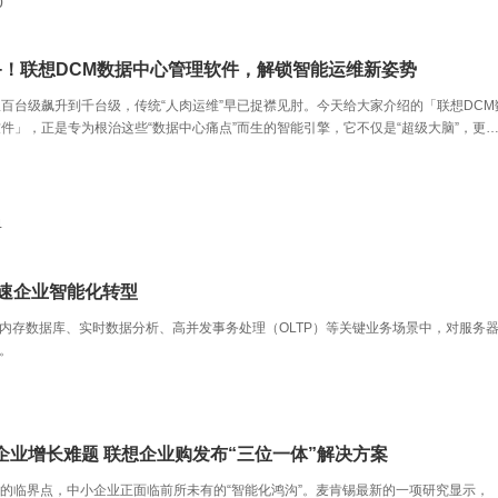
0
%+！联想DCM数据中心管理软件，解锁智能运维新姿势
百台级飙升到千台级，传统“人肉运维”早已捉襟见肘。今天给大家介绍的「联想DCM
件」，正是专为根治这些“数据中心痛点”而生的智能引擎，它不仅是“超级大脑”，更
硬件的“全能战友”。
4
力加速企业智能化转型
内存数据库、实时数据分析、高并发事务处理（OLTP）等关键业务场景中，对服务
。
企业增长难题 联想企业购发布“三位一体”解决方案
命的临界点，中小企业正面临前所未有的“智能化鸿沟”。麦肯锡最新的一项研究显示，