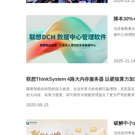
2026-03-2
降本30
当设备数量从
据中心管理软
客户身边最懂
2025-11-1
联想ThinkSystem 4路大内存服务器 以硬核算
随着智能化转型的深入推进，企业对算力的依赖日益增强，尤其是在
的大内存、高算力密度、高可靠性与智能管理提出了更为严苛的要求
2025-09-15
破解中小
当站在AI革