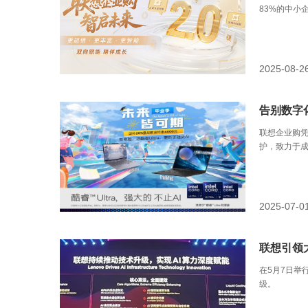
83%的中小
2025-08-2
告别数字
联想企业购凭
护，致力于成
2025-07-0
联想引领
在5月7日举
级。