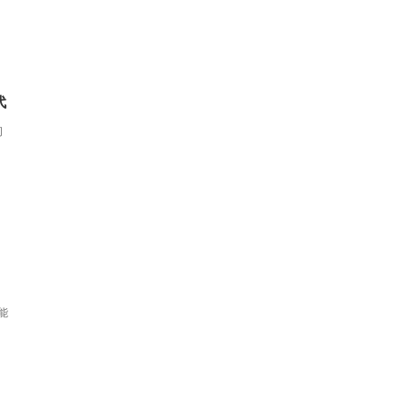
代
闪
能