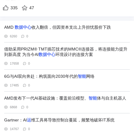
335
47
AMD
数据中心
收入翻倍，但因资本支出上升担忧股价下跌
6260
0
借助采用PRIZM® TMT插芯技术的MMC®连接器，将连接能力提升
到新高度 为当今AI
数据中心
环境设计的连接方案
17658
0
6G与AI双向奔赴：构筑面向2030年代的
智能
网络
17485
0
AMD发布下一代AI基础设施：覆盖前沿模型、
智能
体与自主机器人
6868
0
Gartner：AI
运
维工具将导致控制台蔓延，频繁地破坏IT系统
14767
0