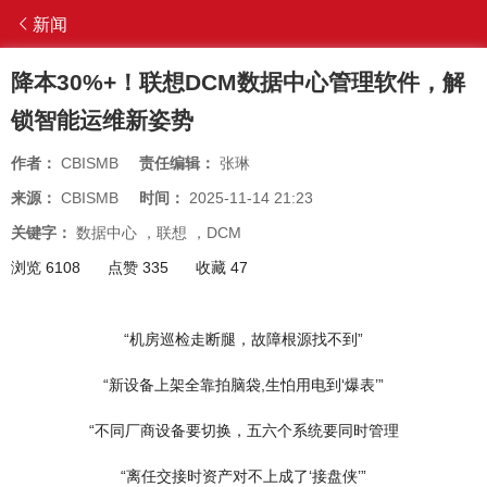
新闻
降本30%+！联想DCM数据中心管理软件，解
锁智能运维新姿势
作者：
CBISMB
责任编辑：
张琳
来源：
CBISMB
时间：
2025-11-14 21:23
关键字：
数据中心
，
联想
，
DCM
浏览 6108
点赞 335
收藏 47
“机房巡检走断腿，故障根源找不到”
“新设备上架全靠拍脑袋,生怕用电到‘爆表’”
“不同厂商设备要切换，五六个系统要同时管理
“离任交接时资产对不上成了‘接盘侠’”