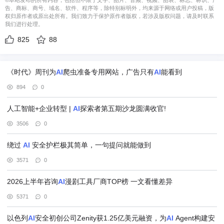
©本站发布的所有内容，包括但不限于文字、图片、音频、视频、图表、标志、标识、广
告、商标、商号、域名、软件、程序等，除特别标明外，均来源于网络或用户投稿，版
权归原作者或原出处所有。我们致力于保护原作者版权，若涉及版权问题，请及时联系
我们进行处理。
825
88
《时代》周刊为
AI
爬虫准备专用网站，广告只有
AI
能看到
894
0
人工智能+企业转型 |
AI
探索者第五期沙龙圆满收官!
3506
0
绕过
AI
安全护栏极其简单，一句提问就能做到
3571
0
2026上半年咨询
AI
漫剧工具厂商TOP榜 一文看懂差异
5371
0
以色列
AI
安全初创公司Zenity获1.25亿美元融资，为
AI
Agent构建安