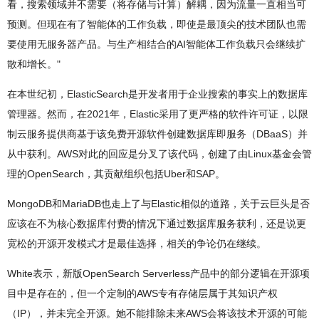
看，搜索领域并不需要（将存储与计算）解耦，因为流量一直相当可
预测。但现在有了智能体的工作负载，即使是最顶尖的技术团队也需
要使用无服务器产品。与生产相结合的AI智能体工作负载只会继续扩
散和增长。"
在本世纪初，ElasticSearch是开发者用于企业搜索的事实上的数据库
管理器。然而，在2021年，Elastic采用了更严格的软件许可证，以限
制云服务提供商基于该免费开源软件创建数据库即服务（DBaaS）并
从中获利。AWS对此的回应是分叉了该代码，创建了由Linux基金会管
理的OpenSearch，其贡献组织包括Uber和SAP。
MongoDB和MariaDB也走上了与Elastic相似的道路，关于云巨头是否
应该在不为核心数据库付费的情况下通过数据库服务获利，还是说更
宽松的开源开发模式才是最佳选择，相关的争论仍在继续。
White表示，新版OpenSearch Serverless产品中的部分逻辑在开源项
目中是存在的，但一个定制的AWS专有存储层属于其知识产权
（IP），并未完全开源。她不能排除未来AWS会将该技术开源的可能