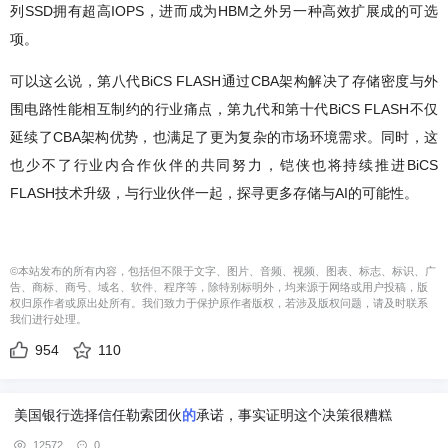
列SSD拥有超高IOPS，进而成为HBM之外另一种高效扩展成的可选
项。
可以这么说，第八代BiCS FLASH通过CBA架构解决了存储密度与外
围电路性能相互制约的行业痛点，第九代和第十代BiCS FLASH不仅
延续了CBA架构优势，也满足了更为复杂的市场环境需求。同时，这
也少不了行业内合作伙伴的共同努力，铠侠也将持续推进BiCS
FLASH技术升级，与行业伙伴一起，探寻更多存储与AI的可能性。
©本站发布的所有内容，包括但不限于文字、图片、音频、视频、图表、标志、标识、广
告、商标、商号、域名、软件、程序等，除特别标明外，均来源于网络或用户投稿，版
权归原作者或原出处所有。我们致力于保护原作者版权，若涉及版权问题，请及时联系
我们进行处理。
954
110
美国银行选择信任勒索团伙
的
承诺，事实证明这个决策很糟糕
12572
0