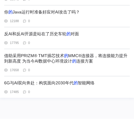
你
的
Java运行时准备好应对AI攻击了吗？
12188
0
反AI和反AI开源是站在了历史车轮
的
对面
17795
0
借助采用PRIZM® TMT插芯技术
的
MMC®连接器，将连接能力提升
到新高度 为当今AI数据中心环境设计
的
连接方案
17658
0
6G与AI双向奔赴：构筑面向2030年代
的
智能网络
17485
0
@北京赢邦策略咨询有限责任公司