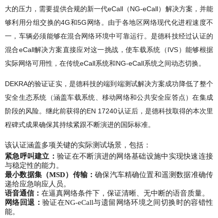
大的压力，需要提供合规的新一代eCall（NG-eCall）解决方案，并能
够利用分组交换的4G和5G网络。由于各地区网络现代化进程速度不
一，车辆必须能够在混合网络环境中可靠运行。是德科技经过认证的
混合eCall解决方案直接应对这一挑战，使车载系统（IVS）能够根据
实际网络可用性，在传统eCall系统和NG-eCall系统之间动态切换。
DEKRA的验证证实，是德科技的端到端测试解决方案成功降低了整个
安全生态系统（涵盖车载系统、移动网络和公共安全应答点）在集成
阶段的风险。继此前获得的EN 17240认证后，是德科技取得的本次里
程碑式成果确保其持续紧跟不断演进的国际标准。
该认证涵盖多项关键的实际测试场景，包括：
紧急呼叫建立：
验证在不断演进的网络基础设施中实现快速连接
与稳定性的能力。
最小数据集（MSD）传输：
确保汽车精确位置和遥测数据准确传
递给应急响应人员。
语音通信：
在逼真网络条件下，保证清晰、无中断的语音质量。
网络回退：
验证在NG-eCall与遗留网络环境之间切换时的容错性
能。