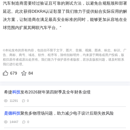
汽车制造商需要经过验证且可靠的测试方法，以避免合规瓶颈和部署
延迟。此次获得DEKRA认证彰显了我们致力于提供贴合实际应用的解
决方案，让制造商在满足最高安全标准的同时，能够更加从容地在全
球范围内扩展其网联汽车平台。”
©本站发布的所有内容，包括但不限于文字、图片、音频、视频、图表、标志、标识、广
告、商标、商号、域名、软件、程序等，除特别标明外，均来源于网络或用户投稿，版
权归原作者或原出处所有。我们致力于保护原作者版权，若涉及版权问题，请及时联系
我们进行处理。
679
84
希捷
科技
发布2026财年第四财季及全年财务业绩
11291
0
是
德
科技
聚焦多物理场问题，助力减少电子设计后期失效风险
14447
0