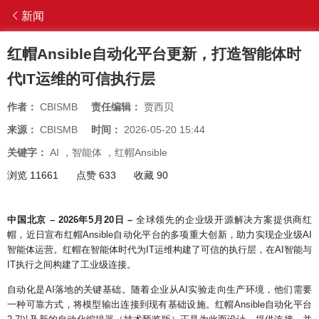
新闻
红帽Ansible自动化平台更新，打造智能体时
代IT运维的可信执行层
作者：
CBISMB
责任编辑：
贾西贝
来源：
CBISMB
时间：
2026-05-20 15:44
关键字：
AI
，
智能体
，
红帽Ansible
浏览 11661
点赞 633
收藏 90
中国北京
– 2026
年
5
月
20
日
–
全球领先的企业级开源解决方案提供商红
帽，近日宣布红帽
Ansible
自动化平台的多项重大创新，助力实现企业级
AI
智能体运营。红帽在智能体时代为
IT
运维构建了可信的执行层，在
AI
智能与
IT
执行之间构建了工业级连接。
自动化是
AI
落地的关键基础。随着企业从
AI
实验走向生产环境，他们需要
一种可靠方式，将模型输出连接到现有基础设施。红帽
Ansible
自动化平台