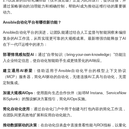
2.7
以及新的自动化编排器（技术预览版）正是为此而设计，提供连接，并
通过策略驱动的治理能力和精确控制，帮助
AI
成为推动运维行动的重要驱
动力。
Ansible
自动化平台有哪些新功能？
Ansible
自动化平台的演进，让团队能通过结合人工监督与智能洞察来编排
复杂的
AI
工作流，从而实现更可靠的大规模成果。最新增强功能释放了
AI
在下一代
IT
运维中的潜力：
部署情境感知型
AI
：
通过
“
自带知识（
bring-your-own-knowledge
）
”
功能注
入企业特定信息，使自动化智能助手生成更情景化的
AI
响应。
建立通用
AI
桥梁
：借助适用于
Ansible
自动化平台的模型上下文协议
（
MCP
）服务器，简化
AI
驱动的自动化，无缝连接
AI
工具与自动化，无需
定制集成。
加速大规模
AIOps
：使用面向生态合作伙伴（如
IBM Instana
、
ServiceNow
和
Splunk
）的预设解决方案指引，简化
AIOps
实施。
简化自动化使用
：通过自动化门户中用于创建与打包内容的简化工作流，
在团队间更高效地扩展和应用自动化能力。
推动数据驱动的决策
：在自动化仪表盘中直接查看性能与
ROI
指标，以量化