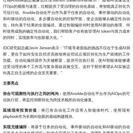
红帽
Ansible
副总裁兼总经理
Sathish Balakrishnan
表示：
“
随着
AI
快速改变
ITOps
的规模与速度，红帽提供了受治理的自动化基础，将智能真正转化为
可信行动。
Ansible
自动化平台作为基于任务的自动化、事件驱动的自动化
和
AI
驱动的自动化、多步骤自动化的控制平面，使企业能够从确定性自动
化，转向基于结果的全面编排。通过智能编排何时使用
AI
驱动的推理、何
时使用成熟的确定性自动化，我们帮助客户在有效管理
AI token
与算力成本
的同时，实现效率与创新最大化。
”
IDC
研究副总裁
Jevin Jensen
表示：
“IT
领导者面临的挑战不仅在于生成
AI
洞
察，更在于如何安全且经济高效地将这些试点项目转化为生产就绪的工作
负载。自动化编排器作为关键桥梁，提供可信执行层，使
AI
智能体能够通
过受治理的单个工作流与复杂基础设施交互。这对于那些希望从
AI
实验迈
向真正自主运维的企业至关重要。
”
主要亮点
弥合可观测性与执行之间的鸿沟：
使用
Ansible
自动化平台作为
AIOps
的可
信执行层，将监控洞察转化为跨技术栈的自动化修复。
延续现有投资价值
：将已有自动化工作流带入智能体时代，使用现有
playbook
作为长期
AI
创新的基础构建模块。
实现无缝编排
：将基于任务的自动化、事件驱动的自动化和
AI
驱动的自动