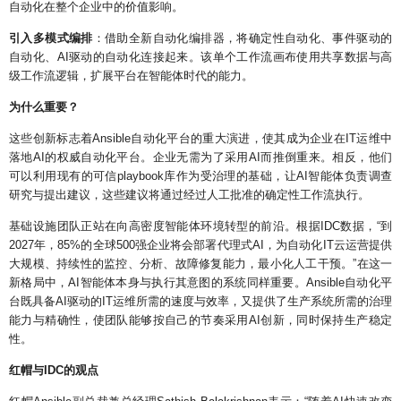
自动化在整个企业中的价值影响。
引入多模式编排
：借助全新自动化编排器，将确定性自动化、事件驱动的
自动化、
AI
驱动的自动化连接起来。该单个工作流画布使用共享数据与高
级工作流逻辑，扩展平台在智能体时代的能力。
为什么重要？
这些创新标志着
Ansible
自动化平台的重大演进，使其成为企业在
IT
运维中
落地
AI
的权威自动化平台。企业无需为了采用
AI
而推倒重来。相反，他们
可以利用现有的可信
playbook
库作为受治理的基础，让
AI
智能体负责调查
研究与提出建议，这些建议将通过经过人工批准的确定性工作流执行。
基础设施团队正站在向高密度智能体环境转型的前沿。根据
IDC
数据，
“
到
2027
年，
85%
的全球
500
强企业将会部署代理式
AI
，为自动化
IT
云运营提供
大规模、持续性的监控、分析、故障修复能力，最小化人工干预。
”
在这一
新格局中，
AI
智能体本身与执行其意图的系统同样重要。
Ansible
自动化平
台既具备
AI
驱动的
IT
运维所需的速度与效率，又提供了生产系统所需的治理
能力与精确性，使团队能够按自己的节奏采用
AI
创新，同时保持生产稳定
性。
红帽与
IDC
的观点