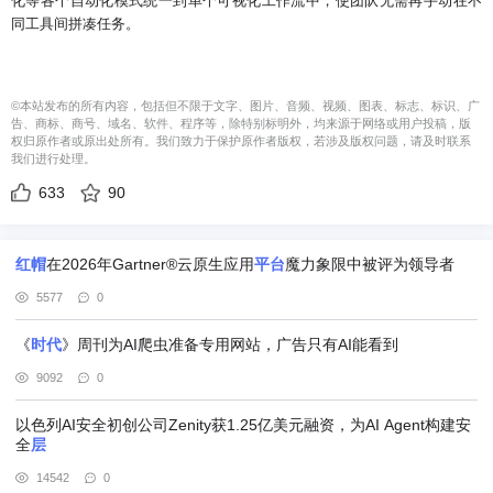
化等各个自动化模式统一到单个可视化工作流中，使团队无需再手动在不
同工具间拼凑任务。
©本站发布的所有内容，包括但不限于文字、图片、音频、视频、图表、标志、标识、广
告、商标、商号、域名、软件、程序等，除特别标明外，均来源于网络或用户投稿，版
权归原作者或原出处所有。我们致力于保护原作者版权，若涉及版权问题，请及时联系
我们进行处理。
633
90
红帽
在2026年Gartner®云原生应用
平台
魔力象限中被评为领导者
5577
0
《
时代
》周刊为AI爬虫准备专用网站，广告只有AI能看到
9092
0
以色列AI安全初创公司Zenity获1.25亿美元融资，为AI Agent构建安
全
层
14542
0