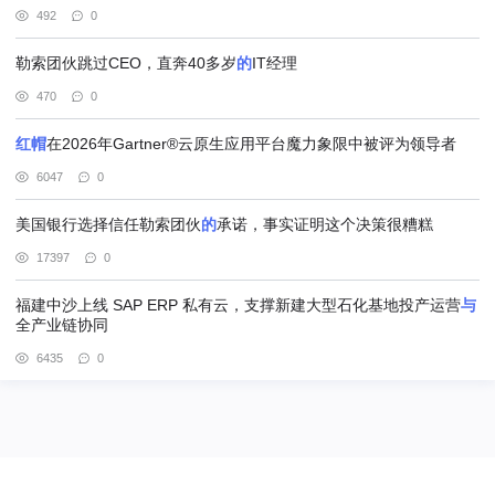
492
0
勒索团伙跳过CEO，直奔40多岁
的
IT经理
470
0
红帽
在2026年Gartner®云原生应用平台魔力象限中被评为领导者
6047
0
美国银行选择信任勒索团伙
的
承诺，事实证明这个决策很糟糕
17397
0
福建中沙上线 SAP ERP 私有云，支撑新建大型石化基地投产运营
与
全产业链协同
6435
0