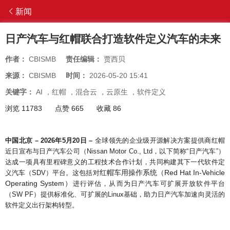
新闻
日产汽车与红帽联合打造软件定义汽车的未来
作者：
CBISMB
责任编辑：
贾西贝
来源：
CBISMB
时间：
2026-05-20 15:41
关键字：
AI
，
红帽
，
混合云
，
云原生
，
软件定义
浏览 11783
点赞 665
收藏 86
中国
北京 – 2026年5月20日 –
全球领先的企业级开源解决方案提供商红帽
近日宣布与日产汽车公司（Nissan Motor Co., Ltd，以下简称“日产汽车”）
达成一项具有里程碑意义的工程技术合作计划，共同构建其下一代软件定
红帽车用操作系统（Red Hat In-Vehicle
义汽车（SDV）平台。这包括对
Operating System）
进行评估，从而为日产汽车可扩展开放软件平台
（SW PF）提供标准化、可扩展的Linux基础，助力日产汽车加速向灵活的
软件定义出行架构转型。