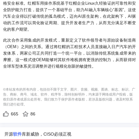
格安全标准。红帽车用操作系统基于红帽企业Linux久经验证的可靠性和安
全防护能力打造，提供了一个基础平台，助力AI融入车辆核心“基因”。这使
汽车企业得以打破传统的孤岛模式，迈向AI原生架构，在此架构下，AI驱
动的工作流可以简化验证周期、提升开发者生产力，从而充分满足不断变
化的客户期望。
此次合作采用集成的开发模式，重新定义了软件领导者与原始设备制造商
（OEM）之间的关系。通过将红帽的工程技术人员直接融入日产汽车的开
发体系，两家公司正共同打造一个统一平台，以消除传统系统集成带来的
摩擦。这一模式使OEM能够对其软件堆栈拥有更强的控制力，从而获得对
全球车型体系灵活调整并进行规模化创新的敏捷性。
©本站发布的所有内容，包括但不限于文字、图片、音频、视频、图表、标志、标识、广
告、商标、商号、域名、软件、程序等，除特别标明外，均来源于网络或用户投稿，版
权归原作者或原出处所有。我们致力于保护原作者版权，若涉及版权问题，请及时联系
我们进行处理。
665
86
开源
软件
库新威胁，CISO必须正视