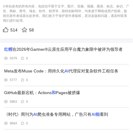
©本站发布的所有内容，包括但不限于文字、图片、音频、视频、图表、标志、标识、广
告、商标、商号、域名、软件、程序等，除特别标明外，均来源于网络或用户投稿，版
权归原作者或原出处所有。我们致力于保护原作者版权，若涉及版权问题，请及时联系
我们进行处理。
514
58
红帽
在2026年Gartner®云原生应用平台魔力象限中被评为领导者
5079
0
Meta发布Muse Code：用持久化
AI
代理应对复杂软件工程任务
5777
0
GitHub最新宕机：Actions
和
Pages被挤爆
5863
0
《时代》周刊为
AI
爬虫准备专用网站，广告只有
AI
能
看到
8664
0