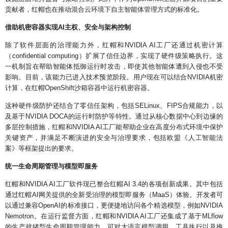
贡献者，红帽也在推动混合云环境下自主智能体管理方式的标准化。
借助机密容器实现AI主权、安全与架构控制
除了软件层面的治理能力外，红帽和NVIDIA AI工厂还通过机密计算
（confidential computing）扩展了信任边界，实现了硬件级策略执行。这
一机制旨在帮助智能体抵御运行时攻击，即使其他智能体遭到入侵也不受
影响。目前，该能力已进入技术预览阶段。用户现在可以结合NVIDIA机密
计算，在红帽OpenShift沙箱容器中运行机密容器。
这种硬件级防护还结合了零信任架构，包括SELinux、FIPS合规能力，以
及基于NVIDIA DOCA的运行时防护等特性。通过从核心数据中心到边缘的
多层控制措施，红帽和NVIDIA AI工厂能帮助企业在高度分布式环境中保护
关键资产，并满足不断演进的安全与治理要求，包括欧盟《人工智能法
案》等框架提出的要求。
统一生命周期管理与模型即服务
红帽和NVIDIA AI工厂软件现已整合红帽AI 3.4的各项创新成果。其中包括
通过红帽AI网关提供的全新受治理的模型即服务（MaaS）体验。开发者可
以通过兼容OpenAI的标准接口，更便捷地访问各个精选模型，例如NVIDIA
Nemotron。在运行监督方面，红帽和NVIDIA AI工厂还集成了基于MLflow
的生产就绪型生命周期管理能力，可对大语言模型调用、工具执行以及推