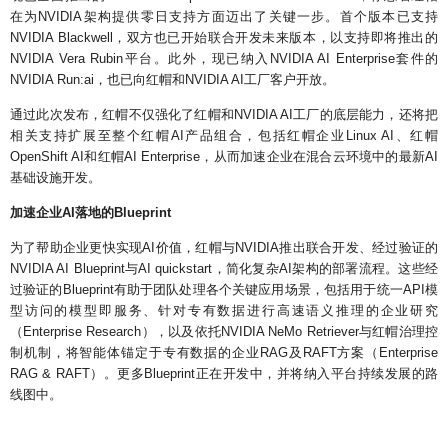
在为NVIDIA架构提供零日支持方面迈出了关键一步。首个版本已支持
NVIDIA Blackwell，双方也已开始联合开发未来版本，以支持即将推出的
NVIDIA Vera Rubin平台。此外，现已纳入NVIDIA AI Enterprise套件的
NVIDIA Run:ai，也已向红帽和NVIDIA AI工厂客户开放。
通过此次发布，红帽不仅强化了红帽和NVIDIA AI工厂的底层能力，还将把
相关支持扩展至整个红帽AI产品组合，包括红帽企业Linux AI、红帽
OpenShift AI和红帽AI Enterprise，从而加速企业在混合云环境中的最新AI
基础设施开发。
加速企业AI落地的Blueprint
为了帮助企业更快实现AI价值，红帽与NVIDIA推出联合开发、经过验证的
NVIDIA AI Blueprint与AI quickstart，简化复杂AI架构的部署流程。这些经
过验证的Blueprint有助于团队处理各个关键应用场景，包括用于统一API模
型访问的模型即服务、针对专有数据进行高速语义推理的企业研究
（Enterprise Research），以及依托NVIDIA NeMo Retriever与红帽治理控
制机制，将智能体锚定于专有数据的企业RAG及RAFT方案（Enterprise
RAG & RAFT）。更多Blueprint正在开发中，并将纳入平台持续发展的路
线图中。