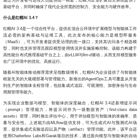
通过为开发者与运维人员提供统一框架，红帽为企业扩展自主系统提供了
基础平台，并同时确保了现代企业所需的控制力、安全能力与硬件效率。
什么是红帽AI 3.4？
红帽AI 3.4是一个综合性平台，提供在混合云环境中扩展模型与智能体工作
流必需的架构基础与运维工具。此次发布的核心能力是模型即服务
（MaaS），可为开发者提供受治理的统一接口，支持其访问各个精选模
型，同时也支持管理员跟踪模型使用情况并实施策略控制。该能力构建于
高性能分布式推理基础平台之上，由vLLM与llm-d驱动，从而支持模型服务
在广泛环境中的优化、高效运行。
随着AI智能体推动推理需求呈指数级增长，红帽AI为企业提供了与智能体
框架无关的大规模部署与管理能力。新推出的AgentOps工具可覆盖从开发
到生产的智能体全程管理，包括集成式追踪、可观测性、加密身份与生命
周期管理等能力。
为实现企业数据与模型、智能体的深度融合，红帽AI 3.4还新增提示词
（prompt）管理能力，将提示词作为一级数据资产（first-class data
assets）管理，同时推出评估中心，用于评估模型与智能体的准确率、质
量与安全性。上述能力由MLflow提供支持，可为生成式AI与预测式AI场
景，提供集成式实验追踪以及产物（artifact）管理功能。此外，该平台还
使用Chatterbox Labs和Garak项目的技术，通过面向模型与智能体的自动