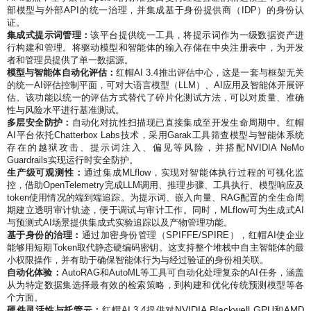
部模型与外部API的统一治理，并集成基于身份提供商（IDP）的身份认
证。
集成式提示词管理：
该平台提供统一工具，将提示词作为一级数据资产进
行构建和管理。将驱动模型和智能体的输入存储在中央注册表中，为开发
者和管理员提供了单一数据源。
模型与智能体自动化评估：
红帽AI 3.4推出评估中心，这是一套与框架无关
的统一AI评估控制平面，可对大语言模型（LLM）、AI应用及智能体开展评
估。该功能以统一的评估方式替代了碎片化测试方法，可以对质量、准确
性与风险水平进行基准测试。
多层安全防护：
自动化对抗性扫描现已直接集成至开发生命周期中。红帽
AI平台依托Chatterbox Labs技术，采用Garak工具筛查模型与智能体系统
存在的越狱攻击、提示词注入、偏见等风险，并搭配NVIDIA NeMo
Guardrails实现运行时安全防护。
生产级可观测性：
通过集成MLflow，实现对智能体执行过程的可视化监
控，借助OpenTelemetry完成LLM调用、推理步骤、工具执行、模型响应及
token使用情况的端到端追踪。为提示词、嵌入向量、RAG配置的全生命周
期建立透明审计轨迹，便于调试与审计工作。同时，MLflow可为生成式AI
与预测式AI场景提供集成式实验追踪以及产物管理功能。
基于身份的治理：
通过加密身份管理（SPIFFE/SPIRE），红帽AI使企业
能够用短期Token取代静态硬编码密钥。这支持整个堆栈中自主智能体的最
小权限操作，并有助于确保智能体行为与经过验证的身份相关联。
自动化体验：
AutoRAG和AutoML等工具可自动化处理复杂的AI任务，涵盖
从为特定数据集选择最有效的检索策略，到构建和优化传统预测模型等各
个方面。
NVIDIA Blackwell GPU
硬件灵活性与托管云：
红帽AI 3.4提供对
和AMD