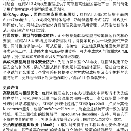
相结合，红帽AI 3.4为模型推理提供了可靠且高性能的基础平台，同时简化
了用户和智能体对模型的受治理访问。
简化AgentOps，面向自主应用生命周期：
红帽AI 3.4版本新增全面的
AgentOps能力，助力规模化智能体运维。功能涵盖集成式追踪、可观测性
和评估功能，同时提供智能体身份管理及生命周期管理，从而推动智能体
从开发到生产的顺利过渡。
打通数据、模型与智能体链路：
企业数据是驱动模型与智能体运行的核心
要素。红帽AI 3.4 新增提示词管理功能，将提示词作为一级数据资产管
理，同时推出评估中心，可从质量、准确性、安全性及风险维度统筹管理
各类评估工作。上述能力由MLflow提供支持，可为生成式AI与预测式AI/ML
场景，提供集成式实验追踪以及产物管理功能。
集成式模型与智能体安全防护：
为助力保护整个AI堆栈，红帽AI构建了分
层安全防护体系，防护范围从操作系统延伸至智能体逻辑。通过自动化安
全测试与红队测试，企业可采用数据驱动的方式完成模型及安全护栏的选
型与配置，更好地抵御不断演进的威胁，保障AI工作负载安全。
更多详情
高级推理与模型优化：
红帽AI推理在其分布式推理能力中新增请求优先级
排序功能，可实现交互流量与后台流量共用同一端点，高负载场景下优先
处理时延敏感型请求。红帽AI推理还超越了红帽OpenShift，扩展至其他
Kubernetes服务，包括CoreWeave和Azure，为企业提供跨环境一致的推理
堆栈。现已全面推出的投机解码（speculative decoding）支持，可在几乎
不影响质量的前提下，将响应速度提升2至3倍，同时降低单次交互成本。
受治理的模型即服务（MaaS）：
该功能支持平台工程师通过安全增强型
API端点，基于兼容OpenAI的标准接口交付经过验证的精选模型，实现内