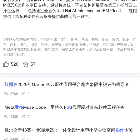
MI325X架构的零日支持。通过将该统一平台架构扩展至在第三方托管云上
原生运行——包括通过全新的Red Hat AI Inference on IBM Cloud——红帽
提供了跨多种硬件和云服务提供商的运营一致性。
©本站发布的所有内容，包括但不限于文字、图片、音频、视频、图表、标志、标识、广
告、商标、商号、域名、软件、程序等，除特别标明外，均来源于网络或用户投稿，版
权归原作者或原出处所有。我们致力于保护原作者版权，若涉及版权问题，请及时联系
我们进行处理。
520
57
红帽
在2026年Gartner®云原生应用平台魔力象限中被评为领导者
3708
0
Meta
发布
Muse Code：用持久化
AI
代理应对复杂软件工程任务
4328
0
戴尔全新43英寸4K显示器：一体化设计重塑小型会议空间
协作
体验
4448
0