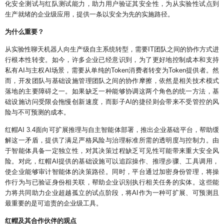
化安全测试与红队测试能力，助力用户验证其安全性，为从实验性试点到
生产就绪的企业级应用，提供一条以安全为先的实施路径。
为什么重要？
从实验性聊天机器人向生产级自主系统转型，需要IT团队之间的协作方式进
行根本性转变。如今，许多企业已经意识到，为了更好地控制成本和支持
私有AI与主权AI场景，需要从单纯的Token消费者转变为Token提供者。然
而，开发团队与基础设施管理团队之间的协作摩擦，依然是相关技术模式
落地的主要障碍之一。如果缺乏一种能够协调这两个角色的统一方法，基
础设施访问受限会拖慢创新速度，而影子AI的捷径则会带来不受管控的风
险与不可预测的成本。
红帽AI 3.4面向可扩展推理与自主智能体部署，推出企业基础平台，帮助缓
解这一矛盾，提供了满足严格风险与治理标准所需的透明度与控制力。由
于智能体具备一定独立性，对其决策过程缺乏可见性可能带来重大安全风
险。对此，红帽AI提供的基础设施可以追踪操作、推理步骤、工具调用，
使企业能够审计智能体的决策路径。同时，平台通过加密身份管理，将操
作行为与已验证身份相关联，帮助企业识别执行相关任务的实体。这些能
力将共同助力企业超越孤立的试点阶段，将AI作为一种可扩展、可预测且
最重要的是可追责的企业级工具。
红帽及其合作伙伴的观点