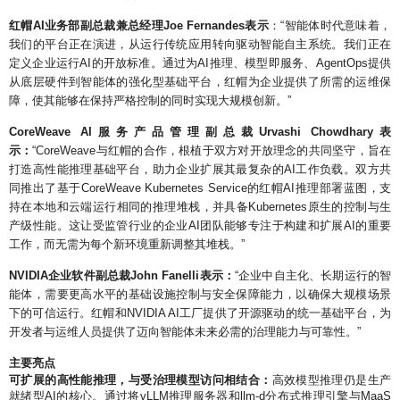
红帽AI业务部副总裁兼总经理Joe Fernandes表示
：“智能体时代意味着，
我们的平台正在演进，从运行传统应用转向驱动智能自主系统。我们正在
定义企业运行AI的开放标准。通过为AI推理、模型即服务、AgentOps提供
从底层硬件到智能体的强化型基础平台，红帽为企业提供了所需的运维保
障，使其能够在保持严格控制的同时实现大规模创新。”
CoreWeave AI服务产品管理副总裁Urvashi Chowdhary表
示：
“CoreWeave与红帽的合作，根植于双方对开放理念的共同坚守，旨在
打造高性能推理基础平台，助力企业扩展其最复杂的AI工作负载。双方共
同推出了基于CoreWeave Kubernetes Service的红帽AI推理部署蓝图，支
持在本地和云端运行相同的推理堆栈，并具备Kubernetes原生的控制与生
产级性能。这让受监管行业的企业AI团队能够专注于构建和扩展AI的重要
工作，而无需为每个新环境重新调整其堆栈。”
NVIDIA企业软件副总裁John Fanelli表示：
“企业中自主化、长期运行的智
能体，需要更高水平的基础设施控制与安全保障能力，以确保大规模场景
下的可信运行。红帽和NVIDIA AI工厂提供了开源驱动的统一基础平台，为
开发者与运维人员提供了迈向智能体未来必需的治理能力与可靠性。”
主要亮点
可扩展的高性能推理，与受治理模型访问相结合：
高效模型推理仍是生产
就绪型AI的核心。通过将vLLM推理服务器和llm-d分布式推理引擎与MaaS