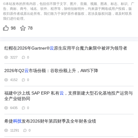
©本站发布的所有内容，包括但不限于文字、图片、音频、视频、图表、标志、标识、广
告、商标、商号、域名、软件、程序等，除特别标明外，均来源于网络或用户投稿，版
权归原作者或原出处所有。我们致力于保护原作者版权，若涉及版权问题，请及时联系
我们进行处理。
98
78
红帽在2026年Gartner®
云
原生应用平台魔力象限中被评为领导者
3227
0
2026年Q2
云
市场份额：谷歌份额上升，AWS下降
4152
0
福建中沙上线 SAP ERP 私有
云
，支撑新建大型石化基地投产运营与
全产业链协同
6435
0
希捷
科技
发布2026财年第四财季及全年财务业绩
11291
0