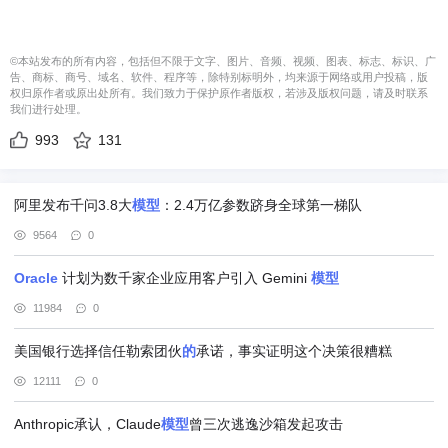
©本站发布的所有内容，包括但不限于文字、图片、音频、视频、图表、标志、标识、广
告、商标、商号、域名、软件、程序等，除特别标明外，均来源于网络或用户投稿，版
权归原作者或原出处所有。我们致力于保护原作者版权，若涉及版权问题，请及时联系
我们进行处理。
993
131
阿里发布千问3.8大
模型
：2.4万亿参数跻身全球第一梯队
9564
0
Oracle
计划为数千家企业应用客户引入 Gemini
模型
11984
0
美国银行选择信任勒索团伙
的
承诺，事实证明这个决策很糟糕
12111
0
Anthropic承认，Claude
模型
曾三次逃逸沙箱发起攻击