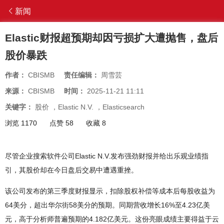
新闻
Elastic财报超预期却因亏损扩大遭抛售，盘后
股价暴跌
作者：
CBISMB
责任编辑：
周雪芸
来源：
CBISMB
时间：
2025-11-21 11:11
关键字：
股价
，
Elastic N.V.
，
Elasticsearch
浏览 1170
点赞 58
收藏 8
尽管企业搜索软件公司Elastic N.V.发布强劲财报并给出乐观业绩指
引，其股价却在今日盘后交易中遭遇重挫。
该公司发布的第三季度财报显示，扣除股权补偿等成本后每股收益为
64美分，超出华尔街58美分的预期。同期营收增长16%至4.23亿美
元，高于分析师普遍预期的4.182亿美元。这份亮眼成绩主要得益于云