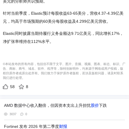
美元的分析师共识预期。
针对当前季度，Elastic预计每股收益63-65美分，营收4.37-4.39亿美
元，均高于市场预期的60美分每股收益及4.299亿美元营收。
Elastic同时披露当期待履行义务金额达9.71亿美元，同比增长17%，
净扩张率维持在112%水平。
©本站发布的所有内容，包括但不限于文字、图片、音频、视频、图表、标志、标识、广
告、商标、商号、域名、软件、程序等，除特别标明外，均来源于网络或用户投稿，版
权归原作者或原出处所有。我们致力于保护原作者版权，若涉及版权问题，请及时联系
我们进行处理。
58
8
AMD 数据中心收入翻倍，但因资本支出上升担忧
股价
下跌
3037
0
Fortinet 发布 2026 年第二季度
财
报