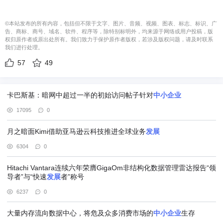
©本站发布的所有内容，包括但不限于文字、图片、音频、视频、图表、标志、标识、广
告、商标、商号、域名、软件、程序等，除特别标明外，均来源于网络或用户投稿，版
权归原作者或原出处所有。我们致力于保护原作者版权，若涉及版权问题，请及时联系
我们进行处理。
57
49
卡巴斯基：暗网中超过一半的初始访问帖子针对
中小企业
17095
0
月之暗面Kimi借助亚马逊云科技推进全球业务
发展
6304
0
Hitachi Vantara连续六年荣膺GigaOm非结构化数据管理雷达报告“领
导者”与“快速
发展
者”称号
6237
0
大量内存流向数据中心，将危及众多消费市场的
中小企业
生存