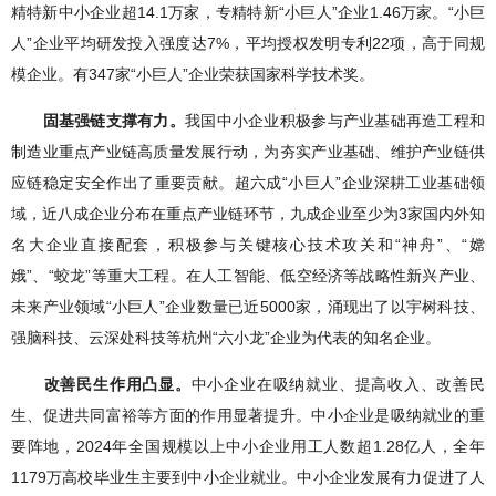
精特新中小企业超14.1万家，专精特新“小巨人”企业1.46万家。“小巨
人”企业平均研发投入强度达7%，平均授权发明专利22项，高于同规
模企业。有347家“小巨人”企业荣获国家科学技术奖。
固基强链支撑有力。
我国中小企业积极参与产业基础再造工程和
制造业重点产业链高质量发展行动，为夯实产业基础、维护产业链供
应链稳定安全作出了重要贡献。超六成“小巨人”企业深耕工业基础领
域，近八成企业分布在重点产业链环节，九成企业至少为3家国内外知
名大企业直接配套，积极参与关键核心技术攻关和“神舟”、“嫦
娥”、“蛟龙”等重大工程。在人工智能、低空经济等战略性新兴产业、
未来产业领域“小巨人”企业数量已近5000家，涌现出了以宇树科技、
强脑科技、云深处科技等杭州“六小龙”企业为代表的知名企业。
改善民生作用凸显。
中小企业在吸纳就业、提高收入、改善民
生、促进共同富裕等方面的作用显著提升。中小企业是吸纳就业的重
要阵地，2024年全国规模以上中小企业用工人数超1.28亿人，全年
1179万高校毕业生主要到中小企业就业。中小企业发展有力促进了人