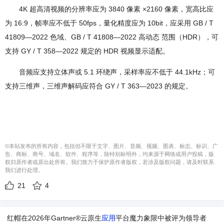
4K 超高清视频的分辨率应为 3840 像素 ×2160 像素，宽高比应
为 16:9，帧率应不低于 50fps，量化精度应为 10bit，应采用 GB / T
41809—2022 色域、GB / T 41808—2022 高动态 范围（HDR），可
支持 GY / T 358—2022 规定的 HDR 视频显示适配。
音频应支持立体声或 5.1 环绕声，采样率应不低于 44.1kHz；可
支持三维声，三维声解码应符合 GY / T 363—2023 的规定。
©本站发布的所有内容，包括但不限于文字、图片、音频、视频、图表、标志、标识、广
告、商标、商号、域名、软件、程序等，除特别标明外，均来源于网络或用户投稿，版
权归原作者或原出处所有。我们致力于保护原作者版权，若涉及版权问题，请及时联系
我们进行处理。
21
4
红帽在2026年Gartner®云原生
应用
平台魔力象限中被评为领导者