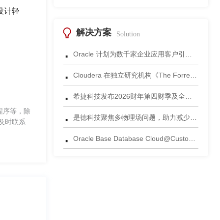
设计轻
解决方案
Solution
·
Oracle 计划为数千家企业应用客户引入 Gemini 模型
·
Cloudera 在独立研究机构《The Forrester Wave™：数据湖仓，2026年第三季度》评估中获评领导者
·
希捷科技发布2026财年第四财季及全年财务业绩
程序等，除
·
是德科技聚焦多物理场问题，助力减少电子设计后期失效风险
及时联系
·
Oracle Base Database Cloud@Customer 正式发布