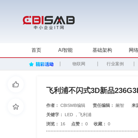
首页
AI智能
基础架构
网络
|
|
|
物联网
行业案例
飞利浦不闪式3D新品236G3
作者：
CBISMB编辑
责任编辑：
阚智
来
关键字：
LED
，
飞利浦
浏览：
16
点赞：
0
收藏：
0