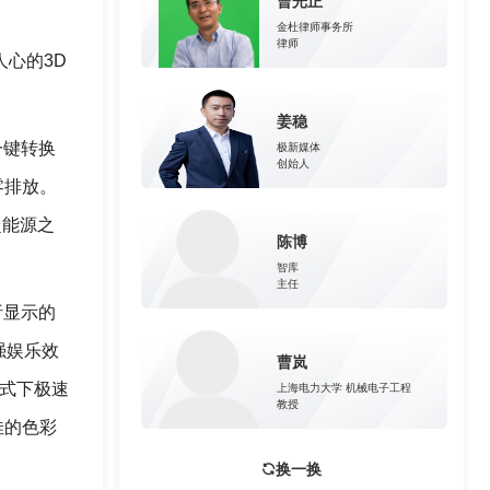
曹光正
金杜律师事务所
律师
人心的3D
姜稳
一键转换
极新媒体
创始人
零排放。
超能源之
陈博
智库
主任
析显示的
强娱乐效
曹岚
模式下极速
上海电力大学 机械电子工程
教授
佳的色彩
换一换