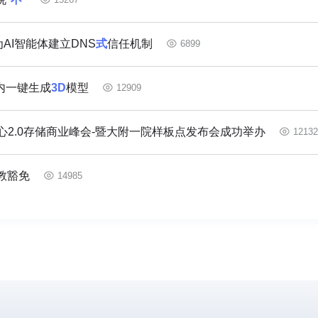
：欲为AI智能体建立DNS
式
信任机制
6899
器内一键生成
3D
模型
12909
心2.0存储商业峰会-暨大附一院样板点发布会成功举办
1213
教豁免
14985