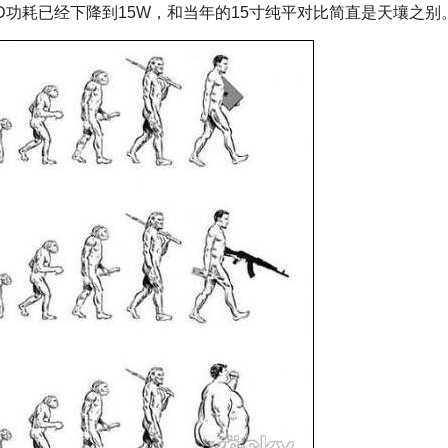
D功耗已经下降到15W，和当年的15寸纯平对比简直是天壤之别