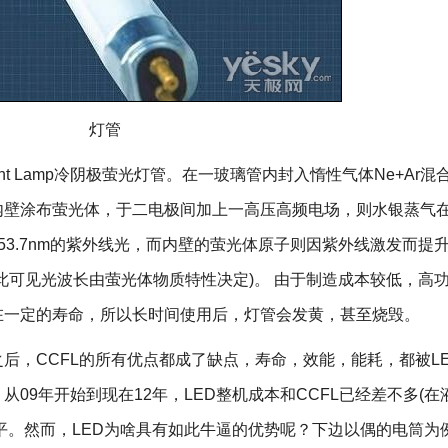
灯管
rescent Lamp冷阴极萤光灯管。在一玻璃管内封入惰性气体Ne+Ar
璃内壁涂布萤光体，于二电极间加上一高压高频电场，则水银蒸气
53.7nm的紫外线光，而内壁的萤光体原子则因紫外线激发而提
此可见光波长由萤光体物质特性决定)。 由于制造成本较低，高
在一定的寿命，所以长时间使用后，灯管会发黄，甚至烧毁。
，CCFL的所有优点都成了缺点，寿命，效能，能耗，都被LE
09年开始到现在12年，LED整机成本和CCFL已经差不多(在
水平。然而，LED为啥具有如此牛逼的优势呢？下边以偶的电筒为