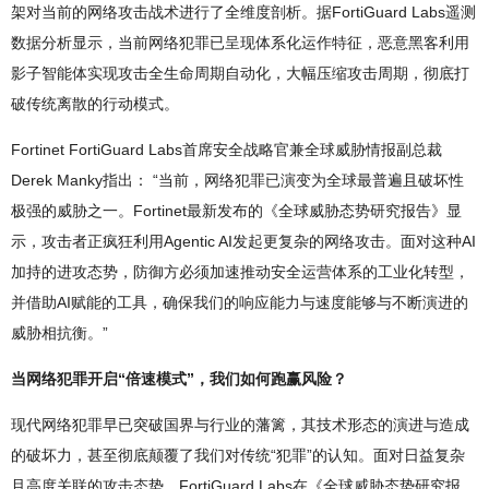
架对当前的网络攻击战术进行了全维度剖析。据FortiGuard Labs遥测
数据分析显示，当前网络犯罪已呈现体系化运作特征，恶意黑客利用
影子智能体实现攻击全生命周期自动化，大幅压缩攻击周期，彻底打
破传统离散的行动模式。
Fortinet FortiGuard Labs首席安全战略官兼全球威胁情报副总裁
Derek Manky指出： “当前，网络犯罪已演变为全球最普遍且破坏性
极强的威胁之一。Fortinet最新发布的《全球威胁态势研究报告》显
示，攻击者正疯狂利用Agentic AI发起更复杂的网络攻击。面对这种AI
加持的进攻态势，防御方必须加速推动安全运营体系的工业化转型，
并借助AI赋能的工具，确保我们的响应能力与速度能够与不断演进的
威胁相抗衡。”
当网络犯罪开启“倍速模式”，我们如何跑赢风险？
现代网络犯罪早已突破国界与行业的藩篱，其技术形态的演进与造成
的破坏力，甚至彻底颠覆了我们对传统“犯罪”的认知。面对日益复杂
且高度关联的攻击态势，FortiGuard Labs在《全球威胁态势研究报