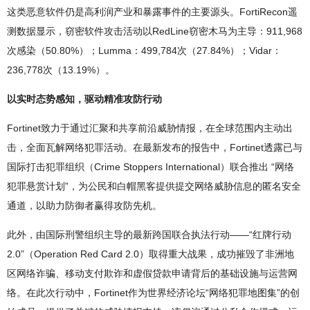
这类恶意软件仍是高利润产业和暴露事件的主要源头。FortiRecon遥
测数据显示，窃密软件攻击活动以RedLine窃密木马为主导：911,968
次感染（50.80%）；Lumma：499,784次（27.84%）；Vidar：
236,778次（13.19%）。
以实时态势感知，驱动精准攻防行动
Fortinet致力于通过汇聚和共享前沿威胁情报，在全球范围内主动出
击，全面瓦解网络犯罪活动。在最新发布的报告中，Fortinet透露已与
国际打击犯罪组织（Crime Stoppers International）联合推出 “网络
犯罪悬赏计划”，为公民和白帽黑客提供提交网络威胁信息的匿名安全
通道，以助力防御者赢得攻防先机。
此外，由国际刑警组织主导的最新跨国联合执法行动——“红牌行动
2.0”（Operation Red Card 2.0）取得重大战果，成功摧毁了非洲地
区网络诈骗、移动支付欺诈和虚假贷款申请背后的基础设施与运营网
络。在此次行动中，Fortinet作为世界经济论坛“网络犯罪地图集”的创