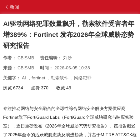
新闻
AI驱动网络犯罪数量飙升，勒索软件受害者年
增389%：Fortinet 发布2026年全球威胁态势
研究报告
作者：
CBISMB
责任编辑：
刘沙
来源：
CBISMB
时间：
2026-06-05 10:38
关键字：
AI
，
fortinet
，
勒索软件
，
网络犯罪
浏览 6734
点赞 370
收藏 49
专注推动网络与安全融合的全球性综合网络安全解决方案供应商
Fortinet旗下FortiGuard Labs（FortiGuard全球威胁研究与响应实验
室），近日重磅发布《2026年全球威胁态势研究报告》。该报告概述
了2025年至今的活跃威胁态势及演进趋势，并基于MITRE ATT&CK框