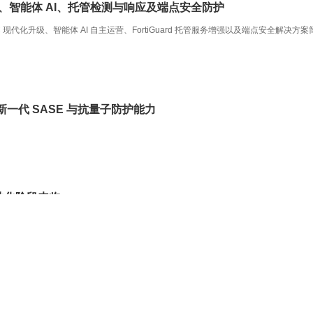
SOC、智能体 AI、托管检测与响应及端点安全防护
化升级、智能体 AI 自主运营、FortiGuard 托管服务增强以及端点安全解决方案
全管控、新一代 SASE 与抗量子防护能力
。
工业化阶段来临
AI）驱动下的攻击生命周期持续加速。
4
5
6
16