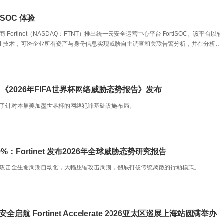
 SOC 体验
tinet（NASDAQ：FTNT）推出统一云安全运营中心平台 FortiSOC。该平台以
ic AI 技术，可跨企业所有资产与身份信息实现威胁自主调查和关联告警分析，并在分析
SecOps）技术体系构建的 FortiSOC，通过单一控制台、单一订阅和统一运营模式，助
：《2026年FIFA世界杯网络威胁态势报告》发布
了针对本届美加墨世界杯的网络犯罪基础设施布局。
Fortinet 发布2026年全球威胁态势研究报告
攻击全生命周期自动化，大幅压缩攻击周期，彻底打破传统离散的行动模式。
全启航 Fortinet Accelerate 2026亚太区巡展上海站圆满举办