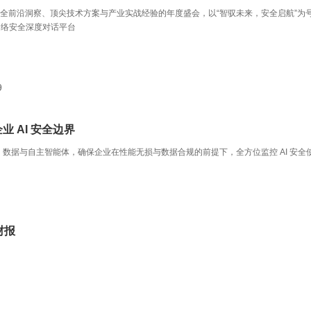
安全前沿洞察、顶尖技术方案与产业实战经验的年度盛会，以“智驭未来，安全启航”为
网络安全深度对话平台
9
企业 AI 安全边界
、数据与自主智能体，确保企业在性能无损与数据合规的前提下，全方位监控 AI 安全
财报