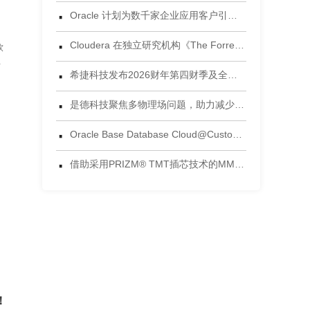
·
Oracle 计划为数千家企业应用客户引入 Gemini 模型
·
Cloudera 在独立研究机构《The Forrester Wave™：数据湖仓，2026年第三季度》评估中获评领导者
软
师
·
希捷科技发布2026财年第四财季及全年财务业绩
力
·
是德科技聚焦多物理场问题，助力减少电子设计后期失效风险
·
Oracle Base Database Cloud@Customer 正式发布
·
借助采用PRIZM® TMT插芯技术的MMC®连接器，将连接能力提升到新高度 为当今AI数据中心环境设计的连接方案
！