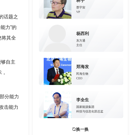
林宇
墨宇宙
VP
注的话题之
能力”的
杨西利
绝将其全
东方通
主任
型能够自主
郑海发
示，
民海生物
CEO
大部分能力
李全生
攻击能力
国家能源集团
科技与信息化部总监
换一换