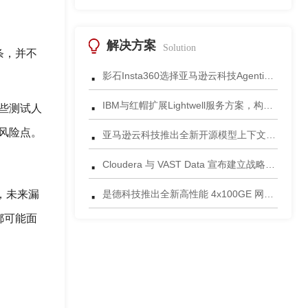
解决方案
Solution
条，并不
·
影石Insta360选择亚马逊云科技Agentic AI 正式发布一站式智能成片应用
·
IBM与红帽扩展Lightwell服务方案，构建适配AI时代开源生态的可信基础设施
些测试人
·
在风险点。
亚马逊云科技推出全新开源模型上下文协议服务器助力科学家快速获取关键研究数据
·
Cloudera 与 VAST Data 宣布建立战略合作伙伴关系，携手为复杂环境部署AI数据平台
·
，未来漏
是德科技推出全新高性能 4x100GE 网络安全测试平台
都可能面