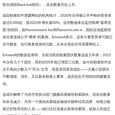
联合捣毁BlackSuit组织），攻击数量仍在上升。
追踪勒索软件泄露网站的机构统计，2025年全球被公开声称的受害者
超过8,000起，较2023年增长逾50%。这些数据来自监控暗网“羞辱页
面”的组织，如Ransomware.live和RansomLook.io，因此仅涵盖那些
攻击者选择公开“晒单”的案例。Emsisoft表示，还有大量受害者可能已
支付赎金、自行恢复或保持沉默，从未出现在任何泄露网站上。
Emsisoft的数据还表明，当前活跃的勒索团伙数量远超几年前：2023
年仅有几十个团伙，而到2025年底已增至三位数。如今的勒索软件生
态不再由少数几个“巨头”主导，而是变得更加混乱——大量小型团伙
不断涌现、消失，又以新名称卷土重来，成员也在不同组织间频繁流
动。
这或许解释了为何尽管执法部门频频高调摧毁勒索团伙，但攻击数量
却未见减少。关闭一个团伙的基础设施或许能终结其品牌，却很少能
真正铲除背后的人员——他们往往迅速以新身份重现，或加入其他正