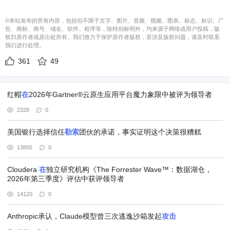
©本站发布的所有内容，包括但不限于文字、图片、音频、视频、图表、标志、标识、广
告、商标、商号、域名、软件、程序等，除特别标明外，均来源于网络或用户投稿，版
权归原作者或原出处所有。我们致力于保护原作者版权，若涉及版权问题，请及时联系
我们进行处理。
361
49
红帽
在
2026年Gartner®云原生应用平台魔力象限中被评为领导者
2328
0
美国银行选择信任
勒索
团伙的承诺，事实证明这个决策很糟糕
13855
0
Cloudera
在
独立研究机构《The Forrester Wave™：数据湖仓，
2026年第三季度》评估中获评领导者
14120
0
Anthropic承认，Claude模型曾三次逃逸沙箱发起
攻击