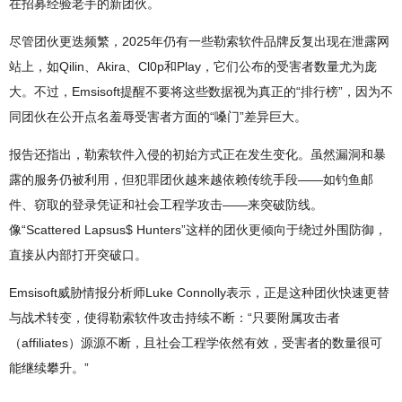
在招募经验老手的新团伙。
尽管团伙更迭频繁，2025年仍有一些勒索软件品牌反复出现在泄露网
站上，如Qilin、Akira、Cl0p和Play，它们公布的受害者数量尤为庞
大。不过，Emsisoft提醒不要将这些数据视为真正的“排行榜”，因为不
同团伙在公开点名羞辱受害者方面的“嗓门”差异巨大。
报告还指出，勒索软件入侵的初始方式正在发生变化。虽然漏洞和暴
露的服务仍被利用，但犯罪团伙越来越依赖传统手段——如钓鱼邮
件、窃取的登录凭证和社会工程学攻击——来突破防线。
像“Scattered Lapsus$ Hunters”这样的团伙更倾向于绕过外围防御，
直接从内部打开突破口。
Emsisoft威胁情报分析师Luke Connolly表示，正是这种团伙快速更替
与战术转变，使得勒索软件攻击持续不断：“只要附属攻击者
（affiliates）源源不断，且社会工程学依然有效，受害者的数量很可
能继续攀升。”