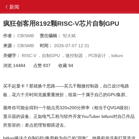
新闻
疯狂创客用8192颗RISC-V芯片自制GPU
作者：
CBISMB
责任编辑：
邹大斌
来源：
CBISMB
时间：
2026-07-07 12:31
关键字：
RISC-V
，
自制GPU
，
微控制器
，
PCB设计
，
bitluni
浏览 14484
点赞 837
收藏 94
买不起显卡？那就换个思路——买几千颗微控制器，自己设计电路
板，花六个月时间克服重重挫折，组装一个属于自己的GPU集群。
最终你可能会得到一个能点亮320x200分辨率（相当于QVGA级别）
显示器的设备。正如电气工程与软件开发YouTuber bitluni对自己作品
所形容的：差点把理智都搭进去。
bitluni将这个自制GPU集群称为自己的"宿敌"。他最初并没有打算造这