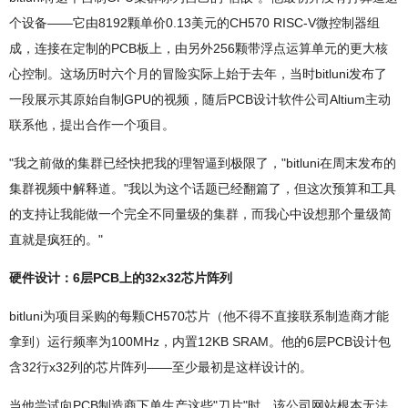
个设备——它由8192颗单价0.13美元的CH570 RISC-V微控制器组
成，连接在定制的PCB板上，由另外256颗带浮点运算单元的更大核
心控制。这场历时六个月的冒险实际上始于去年，当时bitluni发布了
一段展示其原始自制GPU的视频，随后PCB设计软件公司Altium主动
联系他，提出合作一个项目。
"我之前做的集群已经快把我的理智逼到极限了，"bitluni在周末发布的
集群视频中解释道。"我以为这个话题已经翻篇了，但这次预算和工具
的支持让我能做一个完全不同量级的集群，而我心中设想那个量级简
直就是疯狂的。"
硬件设计：6层PCB上的32x32芯片阵列
bitluni为项目采购的每颗CH570芯片（他不得不直接联系制造商才能
拿到）运行频率为100MHz，内置12KB SRAM。他的6层PCB设计包
含32行x32列的芯片阵列——至少最初是这样设计的。
当他尝试向PCB制造商下单生产这些"刀片"时，该公司网站根本无法