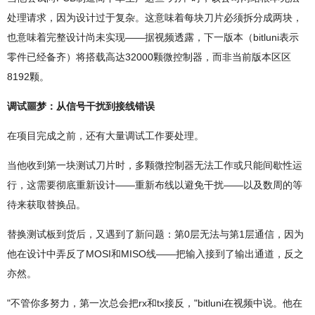
处理请求，因为设计过于复杂。这意味着每块刀片必须拆分成两块，
也意味着完整设计尚未实现——据视频透露，下一版本（bitluni表示
零件已经备齐）将搭载高达32000颗微控制器，而非当前版本区区
8192颗。
调试噩梦：从信号干扰到接线错误
在项目完成之前，还有大量调试工作要处理。
当他收到第一块测试刀片时，多颗微控制器无法工作或只能间歇性运
行，这需要彻底重新设计——重新布线以避免干扰——以及数周的等
待来获取替换品。
替换测试板到货后，又遇到了新问题：第0层无法与第1层通信，因为
他在设计中弄反了MOSI和MISO线——把输入接到了输出通道，反之
亦然。
"不管你多努力，第一次总会把rx和tx接反，"bitluni在视频中说。他在