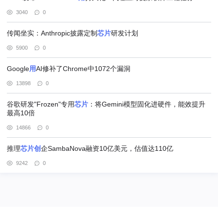
3040
0
传闻坐实：Anthropic披露定制
芯片
研发计划
5900
0
Google
用
AI修补了Chrome中1072个漏洞
13898
0
谷歌研发"Frozen"专用
芯片
：将Gemini模型固化进硬件，能效提升
最高10倍
14866
0
推理
芯片
创
企SambaNova融资10亿美元，估值达110亿
9242
0