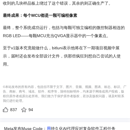
收到的几块样品板上绕过了这个错误，其余的则正确生产了。
最终成果：每个MCU都是一颗可编程像素
最终，整个系统成功运行，包括与每颗可独立编程的微控制器相连的
RGB LED——每颗MCU充当QVGA显示器中的一个像素点。
至于v1版本究竟能做什么，bitluni表示他将在下一期项目视频中展
示，届时还会发布全部设计文件，供那些疯狂到想自己尝试的人使
用。
©本站发布的所有内容，包括但不限于文字、图片、音频、视频、图表、标志、标识、广
告、商标、商号、域名、软件、程序等，除特别标明外，均来源于网络或用户投稿，版
权归原作者或原出处所有。我们致力于保护原作者版权，若涉及版权问题，请及时联系
我们进行处理。
837
94
Meta发布Muse Code：
用
持久化AI代理应对复杂软件工程任务