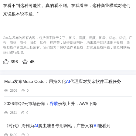
在看不到这种可能性。真的看不到。在我看来，这种商业模式对他们
来说根本说不通。”
©本站发布的所有内容，包括但不限于文字、图片、音频、视频、图表、标志、标识、广
告、商标、商号、域名、软件、程序等，除特别标明外，均来源于网络或用户投稿，版
权归原作者或原出处所有。我们致力于保护原作者版权，若涉及版权问题，请及时联系
我们进行处理。
396
45
Meta发布Muse Code：用持久化
AI
代理应对复杂软件工程任务
2608
0
2026年Q2云市场份额：
谷歌
份额上升，AWS下降
2811
0
《时代》周刊为
AI
爬虫准备专用网站，广告只有
AI
能看到
5499
0