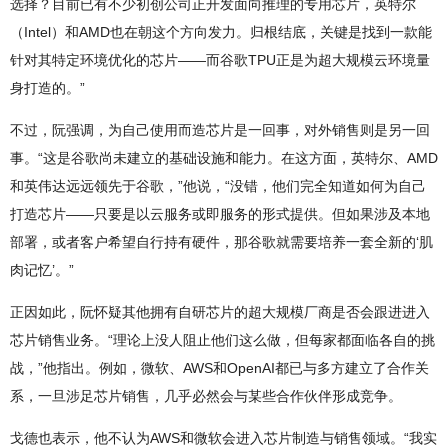
选择？目前已有不少初创公司正开发面向推理的专用芯片，英特尔
（Intel）和AMD也在朝这个方向发力。归根结底，关键是找到一款能
针对其特定环境优化的芯片——而谷歌TPU正是为超大规模云环境量
身打造的。”
不过，阮强调，为自己使用而造芯片是一回事，对外销售则是另一回
事。“这是谷歌尚未建立的基础设施和能力。在这方面，英特尔、AMD
和英伟达远远领先于谷歌，”他说，“没错，他们完全知道如何为自己
打造芯片——只要是以云服务或即服务的形式提供。但如果涉及本地
部署，或者客户希望自行持有硬件，那谷歌就需要培养一套全新的‘肌
肉记忆’。”
正因如此，阮怀疑其他拥有自研芯片的超大规模厂商是否会跟进进入
芯片销售业务。“理论上没人阻止他们这么做，但每家都面临各自的挑
战，”他指出。例如，微软、AWS和OpenAI都已与多方建立了合作关
系，一旦涉足芯片销售，几乎必然会与某些合作伙伴形成竞争。
戈德也表示，他不认为AWS和微软会进入芯片制造与销售领域。“我实