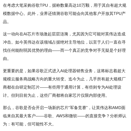
在考虑大笔采购谷歌TPU，据称数量高达10万颗，用于其自有超大规
模数据中心。此外，业界还猜测谷歌可能会向其他客户开放其TPU产
品。
这一动向在AI芯片市场激起层层涟漪，尤其因为它可能对英伟达造成
冲击。如今英伟达在该领域占据绝对主导地位，以至于人们一直在寻
找任何能削弱其优势的理由——而一个真正的竞争对手无疑是个好理
由。
更重要的是，如果谷歌正式进入AI处理器销售业务，这将标志着超大
规模云服务商战略方向的重大转变。迄今为止，几乎所有超大规模厂
商都在自研定制芯片——有些用于通用计算，有些则专为AI处理设
计。但到目前为止，这些厂商都将自家芯片仅限内部使用。
那么，谷歌是否会开启一场新的芯片“军备竞赛”，让英伟达和AMD面
临来自其最大客户——谷歌、AWS和微软——的直接竞争？分析师认
为：有可能，但可能性不大。