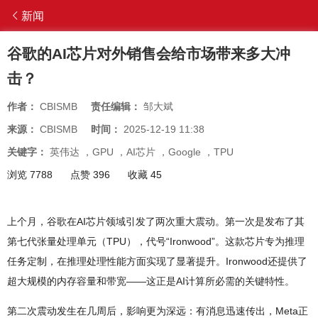
新闻
谷歌的AI芯片对外销售会给市场带来多大冲
击？
作者：
CBISMB
责任编辑：
邹大斌
来源：
CBISMB
时间：
2025-12-19 11:38
关键字：
英伟达
，
GPU
，
AI芯片
，
Google
，
TPU
浏览 7788
点赞 396
收藏 45
上个月，谷歌在AI芯片领域引发了两次重大震动。第一次是发布了其
第七代张量处理单元（TPU），代号“Ironwood”。这款芯片专为推理
任务定制，在推理处理性能方面实现了显著提升。Ironwood还提供了
超大规模的内存容量和带宽——这正是AI计算所必需的关键特性。
第二次震动发生在几周后，影响更为深远：有消息迅速传出，Meta正