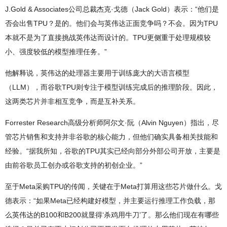
J.Gold & Associates公司总裁杰克·戈德（Jack Gold）表示：“他们是
否会出售TPU？是的。他们会与英伟达正面竞争吗？不会。因为TPU
本就不是为了直接挑战英伟达而设计的。TPU更侧重于处理规模较
小、强度较低的模型推理任务。”
他解释说，英伟达的处理器主要用于训练庞大的大语言模型
（LLM），而谷歌TPU则专注于模型训练完成后的推理阶段。因此，
这两类芯片并非相互竞争，而是互补关系。
Forrester Research高级分析师阿尔文·阮（Alvin Nguyen）指出，尽
管芯片销售和支持并非谷歌的核心能力，但他们确实具备相关技能和
经验。“据我所知，谷歌的TPU其实已经向部分外部公司开放，主要是
由前谷歌员工创办或谷歌支持的初创企业。”
至于Meta采购TPU的传闻，关键在于Meta打算用这些芯片做什么。戈
德表示：“如果Meta已经构建好模型，并主要运行推理工作负载，那
么英伟达的B100和B200就显得‘杀鸡用牛刀’了。那么他们现在有哪些